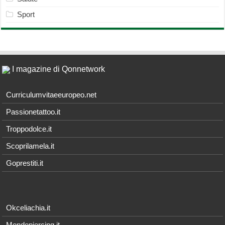
Sport
I magazine di Qonnetwork
Curriculumvitaeeuropeo.net
Passionetattoo.it
Troppodolce.it
Scoprilamela.it
Goprestiti.it
Okceliachia.it
Mondopiercing.it