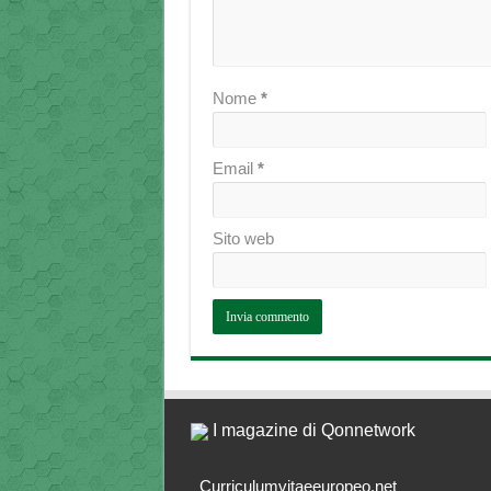
Nome
*
Email
*
Sito web
I magazine di Qonnetwork
Curriculumvitaeeuropeo.net