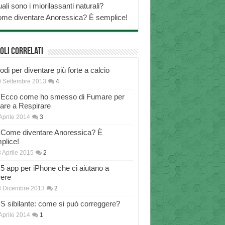
ali sono i miorilassanti naturali?
me diventare Anoressica? È semplice!
oli correlati
di per diventare più forte a calcio
 Settembre 2013
4
Ecco come ho smesso di Fumare per
nare a Respirare
Aprile 2014
3
Come diventare Anoressica? È
plice!
 Aprile 2015
2
5 app per iPhone che ci aiutano a
rere
8 Dicembre 2013
2
S sibilante: come si può correggere?
Aprile 2014
1