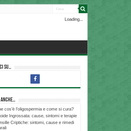
Loading...
ci su…
i anche…
e cos’è l’oligospermia e come si cura?
roide Ingrossata: cause, sintomi e terapie
nsille Criptiche: sintomi, cause e rimedi
rali