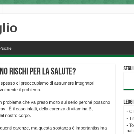
Psiche
Segui
no rischi per la salute?
 spesso ci preoccupiamo di assumere integratori
evolmente il problema.
Legg
un problema che va preso molto sul serio perché possono
vi. È il caso infatti, della carenza di vitamina B,
-
Ch
el nostro corpo.
-
Ti
-
To
requenti carenze, ma questa sostanza è importantissima
natu