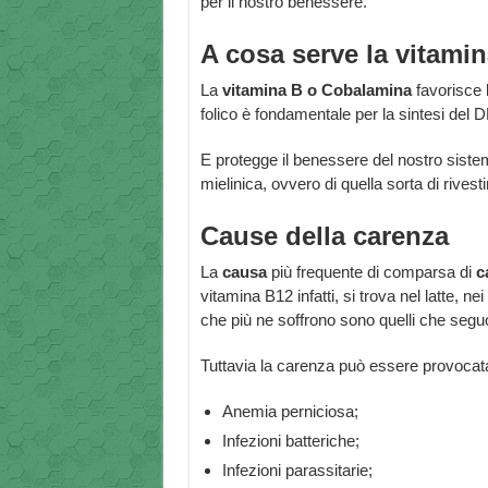
per il nostro benessere.
A cosa serve la vitami
La
vitamina B o Cobalamina
favorisce l
folico è fondamentale per la sintesi del 
E protegge il benessere del nostro sist
mielinica, ovvero di quella sorta di rives
Cause della carenza
La
causa
più frequente di comparsa di
c
vitamina B12 infatti, si trova nel latte, n
che più ne soffrono sono quelli che segu
Tuttavia la carenza può essere provocat
Anemia perniciosa;
Infezioni batteriche;
Infezioni parassitarie;