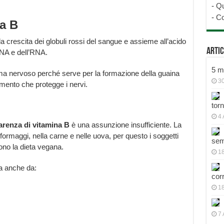
-
Qu
-
Co
na B
a crescita dei globuli rossi del sangue e assieme all’acido
Artic
DNA e dell’RNA.
5 mo
ema nervoso perché serve per la formazione della guaina
30
timento che protegge i nervi.
tor
4 
arenza di vitamina B
è una assunzione insufficiente. La
ei formaggi, nella carne e nelle uova, per questo i soggetti
sem
ono la dieta vegana.
18
a anche da:
cor
1
7 