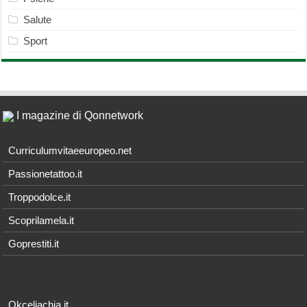
Salute
Sport
I magazine di Qonnetwork
Curriculumvitaeeuropeo.net
Passionetattoo.it
Troppodolce.it
Scoprilamela.it
Goprestiti.it
Okceliachia.it