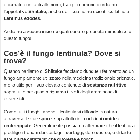
chiamato con tanti altri nomi, tra i più comuni ricordiamo
l’appellativo
Shiitake
, anche se il suo nome scientifico latino è
Lentinus edodes
.
Andiamo a vedere insieme quali sono le proprietà miracolose di
questo fungo!
Cos’è il fungo lentinula? Dove si
trova?
Quando parliamo di
Shiitake
facciamo dunque riferimento ad un
fungo ampiamente utilizzato nella medicina tradizionale orientale,
molto utile per il suo elevato contenuto di
sostanze nutritive
,
soprattutto per quanto riguarda i livelli degli amminoacidi
essenziali.
Come tutti i funghi, anche il lentinula si diffonde in natura
attraverso le sue
spore
, soprattutto in condizioni
umide
e
ombreggiate
. Generalmente possiamo affermare che il lentinula
predilige i tronchi dei castagni, dei faggi, delle querce, e di tante
altre piante caratteristiche di foreste e boschi.