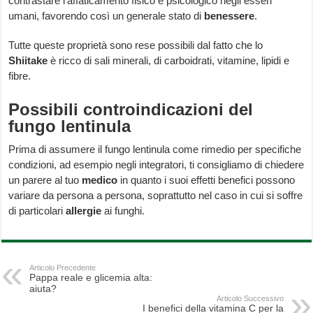
contrastare l’affaticamento fisico e psicologico negli esseri
umani, favorendo così un generale stato di
benessere
.
Tutte queste proprietà sono rese possibili dal fatto che lo
Shiitake
è ricco di sali minerali, di carboidrati, vitamine, lipidi e
fibre.
Possibili controindicazioni del
fungo lentinula
Prima di assumere il fungo lentinula come rimedio per specifiche
condizioni, ad esempio negli integratori, ti consigliamo di chiedere
un parere al tuo
medico
in quanto i suoi effetti benefici possono
variare da persona a persona, soprattutto nel caso in cui si soffre
di particolari
allergie
ai funghi.
Articolo Precedente
Pappa reale e glicemia alta:
aiuta?
Articolo Successivo
I benefici della vitamina C per la