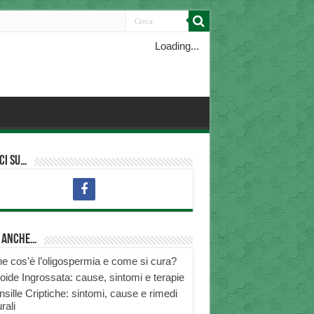
Loading...
ci su…
i anche…
e cos’è l’oligospermia e come si cura?
roide Ingrossata: cause, sintomi e terapie
nsille Criptiche: sintomi, cause e rimedi
rali