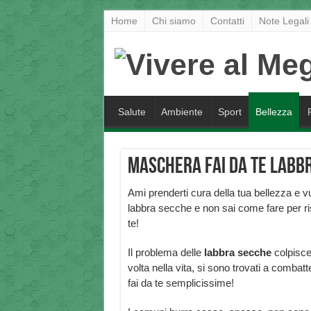
Home
Chi siamo
Contatti
Note Legali
Salute
Ambiente
Sport
Bellezza
Maschera fai da te labbr
Ami prenderti cura della tua bellezza e vu
labbra secche e non sai come fare per ris
te!
Il problema delle
labbra secche
colpisce
volta nella vita, si sono trovati a combat
fai da te semplicissime!