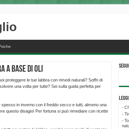
Psiche
Segui
a a base di oli
oi proteggere le tue labbra con rimedi naturali? Soffri di
olvere una volta per tutte? Sei sulla guida perfetta per
Legg
 spesso in inverno con il freddo secco e tutti, almeno una
-
Ch
tere questo disagio! Per fortuna si può rimediare con ricette
-
Ti
-
To
natu