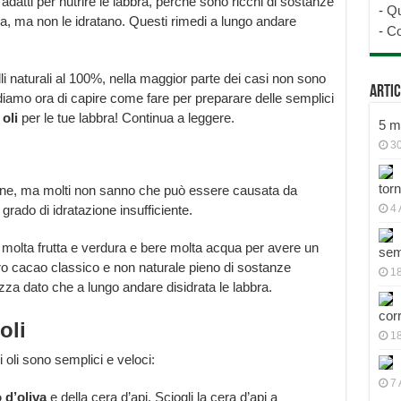
atti per nutrire le labbra, perché sono ricchi di sostanze
-
Qu
la, ma non le idratano. Questi rimedi a lungo andare
-
Co
i naturali al 100%, nella maggior parte dei casi non sono
Artic
Vediamo ora di capire come fare per preparare delle semplici
oli
per le tue labbra! Continua a leggere.
5 mo
30
tor
ne, ma molti non sanno che può essere causata da
grado di idratazione insufficiente.
4 
molta frutta e verdura e bere molta acqua per avere un
sem
ro cacao classico e non naturale pieno di sostanze
18
a dato che a lungo andare disidrata le labbra.
cor
oli
1
 oli sono semplici e veloci:
7 
o d’oliva
e della cera d’api. Sciogli la cera d’api a