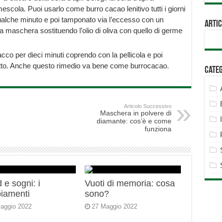
mescola. Puoi usarlo come burro cacao lenitivo tutti i giorni
alche minuto e poi tamponato via l’eccesso con un
Artic
sa maschera sostituendo l’olio di oliva con quello di germe
cco per dieci minuti coprendo con la pellicola e poi
tto. Anche questo rimedio va bene come burrocacao.
Cate
Articolo Successivo
Maschera in polvere di
diamante: cos’è e come
funziona
 e sogni: i
Vuoti di memoria: cosa
iamenti
sono?
aggio 2022
27 Maggio 2022