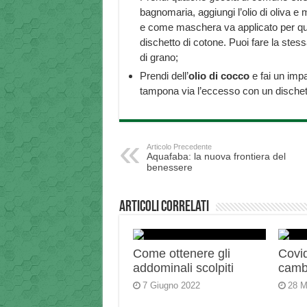
bagnomaria, aggiungi l’olio di oliva e 
e come maschera va applicato per qu
dischetto di cotone. Puoi fare la stes
di grano;
Prendi dell’
olio di cocco
e fai un impa
tampona via l’eccesso con un dische
Articolo Precedente
Aquafaba: la nuova frontiera del
benessere
Articoli correlati
Come ottenere gli
Covid
addominali scolpiti
camb
7 Giugno 2022
28 M