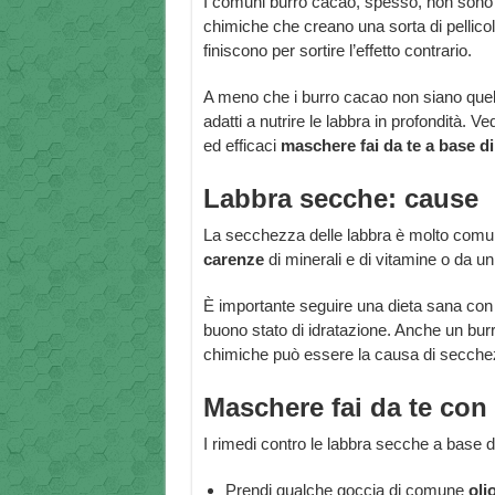
I comuni burro cacao, spesso, non sono ad
chimiche che creano una sorta di pellico
finiscono per sortire l’effetto contrario.
A meno che i burro cacao non siano quell
adatti a nutrire le labbra in profondità. 
ed efficaci
maschere fai da te a base di 
Labbra secche: cause
La secchezza delle labbra è molto comu
carenze
di minerali e di vitamine o da un 
È importante seguire una dieta sana con 
buono stato di idratazione. Anche un bur
chimiche può essere la causa di secchezz
Maschere fai da te con 
I rimedi contro le labbra secche a base di
Prendi qualche goccia di comune
oli