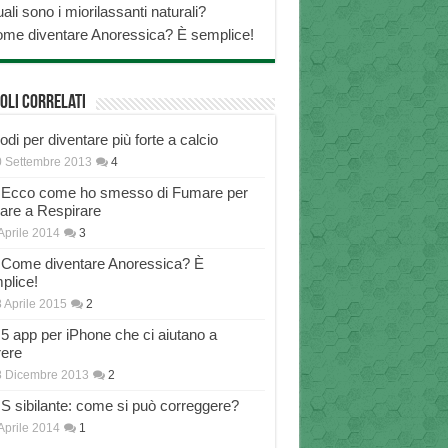
ali sono i miorilassanti naturali?
me diventare Anoressica? È semplice!
oli correlati
di per diventare più forte a calcio
 Settembre 2013
4
Ecco come ho smesso di Fumare per
nare a Respirare
Aprile 2014
3
Come diventare Anoressica? È
plice!
 Aprile 2015
2
5 app per iPhone che ci aiutano a
rere
8 Dicembre 2013
2
S sibilante: come si può correggere?
Aprile 2014
1