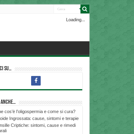
Loading...
ci su…
i anche…
e cos’è l’oligospermia e come si cura?
roide Ingrossata: cause, sintomi e terapie
nsille Criptiche: sintomi, cause e rimedi
rali