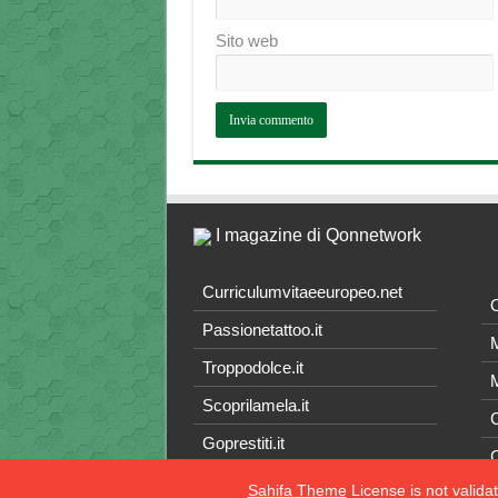
Sito web
I magazine di Qonnetwork
Curriculumvitaeeuropeo.net
O
Passionetattoo.it
M
Troppodolce.it
M
Scoprilamela.it
C
Goprestiti.it
Sahifa Theme
License is not valida