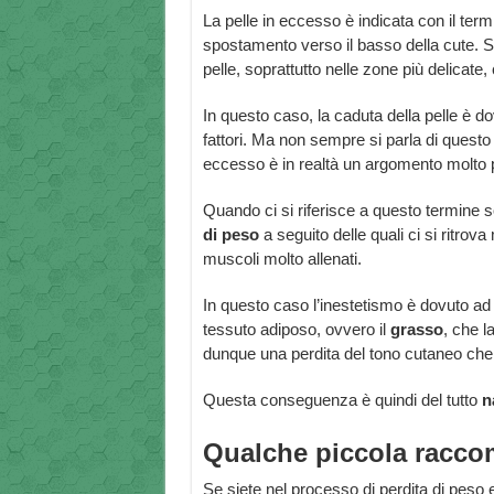
La pelle in eccesso è indicata con il ter
spostamento verso il basso della cute. S
pelle, soprattutto nelle zone più delicate
In questo caso, la caduta della pelle è 
fattori. Ma non sempre si parla di questo t
eccesso è in realtà un argomento molto p
Quando ci si riferisce a questo termine s
di peso
a seguito delle quali ci si ritrova
muscoli molto allenati.
In questo caso l’inestetismo è dovuto a
tessuto adiposo, ovvero il
grasso
, che l
dunque una perdita del tono cutaneo che r
Questa conseguenza è quindi del tutto
n
Qualche piccola racc
Se siete nel processo di perdita di peso 