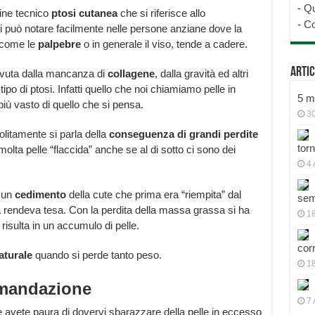
-
Qu
mine tecnico
ptosi cutanea
che si riferisce allo
-
Co
i può notare facilmente nelle persone anziane dove la
, come le
palpebre
o in generale il viso, tende a cadere.
Artic
dovuta dalla mancanza di
collagene
, dalla gravità ed altri
ipo di ptosi. Infatti quello che noi chiamiamo pelle in
5 mo
iù vasto di quello che si pensa.
30
olitamente si parla della
conseguenza di grandi perdite
tor
 molta pelle “flaccida” anche se al di sotto ci sono dei
4 
d un
cedimento
della cute che prima era “riempita” dal
sem
a rendeva tesa. Con la perdita della massa grassa si ha
18
isulta in un accumulo di pelle.
cor
aturale
quando si perde tanto peso.
1
omandazione
7 
e avete paura di dovervi sbarazzare della pelle in eccesso