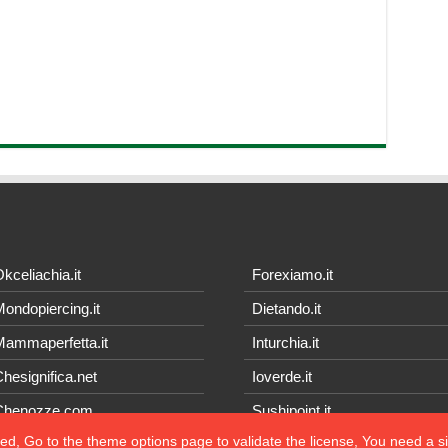
kceliachia.it
Forexiamo.it
ondopiercing.it
Dietando.it
ammaperfetta.it
Inturchia.it
hesignifica.net
Ioverde.it
Chenozze.com
Sushipoint.it
ted, Go to the theme options page to validate the license, You need a 