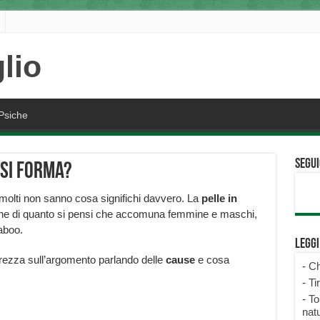
Psiche
Segui
 si forma?
 molti non sanno cosa significhi davvero. La
pelle in
ne di quanto si pensi che accomuna femmine e maschi,
aboo.
Legg
arezza sull’argomento parlando delle
cause
e cosa
-
Ch
-
Ti
-
To
natu