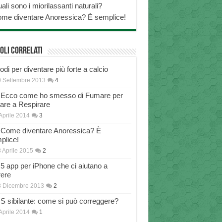
ali sono i miorilassanti naturali?
me diventare Anoressica? È semplice!
oli correlati
di per diventare più forte a calcio
 Settembre 2013
4
Ecco come ho smesso di Fumare per
nare a Respirare
Aprile 2014
3
Come diventare Anoressica? È
plice!
 Aprile 2015
2
5 app per iPhone che ci aiutano a
rere
8 Dicembre 2013
2
S sibilante: come si può correggere?
Aprile 2014
1