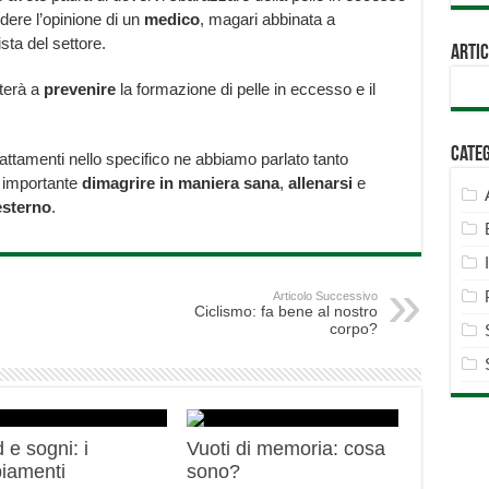
dere l’opinione di un
medico
, magari abbinata a
sta del settore.
Artic
uterà a
prevenire
la formazione di pelle in eccesso e il
Cate
attamenti nello specifico ne abbiamo parlato tanto
 importante
dimagrire in maniera sana
,
allenarsi
e
esterno
.
Articolo Successivo
Ciclismo: fa bene al nostro
corpo?
 e sogni: i
Vuoti di memoria: cosa
iamenti
sono?