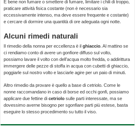
È bene non fumare o smettere di fumare, limitare i chili di troppo,
praticare attività fisica costante (non è necessario sia
eccessivamente intenso, ma deve essere frequente e costante)
e cercare di dormire una quantità di ore adeguata ogni notte.
Alcuni rimedi naturali
Il rimedio della nonna per eccellenza è il
ghiaccio
. Al mattino se
ci rendiamo conto di avere un gonfiore diffuso sul volto,
possiamo lavare il volto con dell’acqua molto fredda, o addirittura
immergere delle pezze di stoffa in acqua con cubetti di ghiaccio,
poggiarle sul nostro volto e lasciarle agire per un paio di minuti.
Altro rimedio da provare è quello a base di cetriolo. Come le
nonne raccomandano in caso di borse ed occhi gonfi, possiamo
applicare due fettine di
cetriolo
sulle parti interessate, ma se
dovessimo averne bisogno per sgonfiare parti più estese, basta
eseguire lo stesso procedimento su tutto il viso.