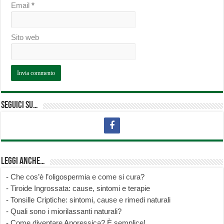
Email
*
Sito web
Seguici su…
Leggi anche…
-
Che cos’è l’oligospermia e come si cura?
-
Tiroide Ingrossata: cause, sintomi e terapie
-
Tonsille Criptiche: sintomi, cause e rimedi naturali
-
Quali sono i miorilassanti naturali?
-
Come diventare Anoressica? È semplice!