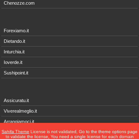
Chenozze.com
Forexiamo.it
Dietando.it
Inturchia.it
Ioverde.it
Sushipoint.it
Assicuratu.it
Viverealmeglio.it
Arrangiamoci.it
Sahifa Theme
License is not validated, Go to the theme options page
Tecnichef.it
to validate the license, You need a single license for each domain