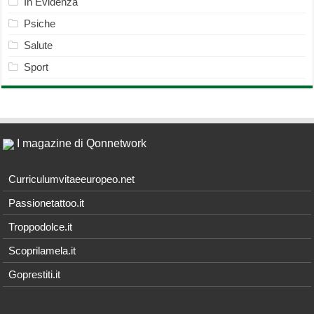
In Evidenza
Psiche
Salute
Sport
I magazine di Qonnetwork
Curriculumvitaeeuropeo.net
Passionetattoo.it
Troppodolce.it
Scoprilamela.it
Goprestiti.it