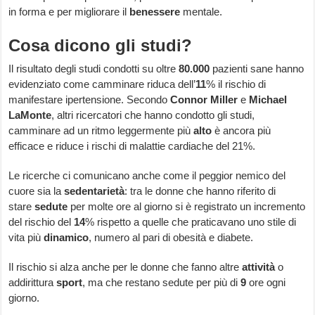
in forma e per migliorare il
benessere
mentale.
Cosa dicono gli studi?
Il risultato degli studi condotti su oltre
80.000
pazienti sane hanno
evidenziato come camminare riduca dell’
11
% il rischio di
manifestare ipertensione. Secondo
Connor Miller
e
Michael
LaMonte
, altri ricercatori che hanno condotto gli studi,
camminare ad un ritmo leggermente più
alto
è ancora più
efficace e riduce i rischi di malattie cardiache del 21%.
Le ricerche ci comunicano anche come il peggior nemico del
cuore sia la
sedentarietà
: tra le donne che hanno riferito di
stare
sedute
per molte ore al giorno si è registrato un incremento
del rischio del
14
% rispetto a quelle che praticavano uno stile di
vita più
dinamico
, numero al pari di obesità e diabete.
Il rischio si alza anche per le donne che fanno altre
attività
o
addirittura
sport
, ma che restano sedute per più di
9
ore ogni
giorno.