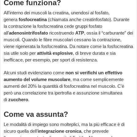
Come funziona?
All’interno dei muscoli la creatina, unendosi al fosfato,
genera
fosfocreatina
(chiamata anche creatinfosfato). Durante
la contrazione la fosfocreatina cede gruppi fosfato
all’
adenosintrifosfato
ricostruendo
ATP
, ossia il “carburante” dei
muscoli. Quando le fibre muscolari cessano la contrazione,
viene rigenerata la fosfocreatina. Da notare come la fosfocreatina
sia utile solo per
attività esplosive
, di breve durata e sia
inefficace, per esempio, per sport di resistenza.
Alcuni studi evidenziano come
non si verifichi un effettivo
aumento del volume muscolare
, ma come semplicemente
aumenti del 20% la quantità di fosfocreatina nel muscolo. C’è
però una correlazione tra ipertrofia e assunzione simultanea
di
zucchero
.
Come va assunta?
Le modalità di impiego sono molteplici, ma la più efficace è di
sicuro quella dell’
integrazione cronica
, che prevede