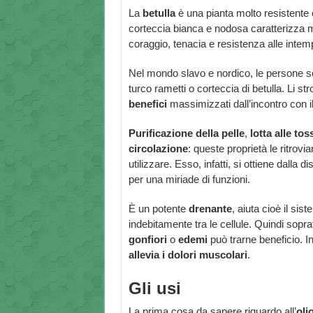
La
betulla
è una pianta molto resistente 
corteccia bianca e nodosa caratterizza m
coraggio, tenacia e resistenza alle intem
Nel mondo slavo e nordico, le persone so
turco rametti o corteccia di betulla. Li str
benefici
massimizzati dall’incontro con il
Purificazione della pelle
,
lotta alle tos
circolazione
: queste proprietà le ritrovia
utilizzare. Esso, infatti, si ottiene dalla d
per una miriade di funzioni.
È un potente
drenante
, aiuta cioè il sis
indebitamente tra le cellule. Quindi soprat
gonfiori
o
edemi
può trarne beneficio. I
allevia i dolori muscolari
.
Gli usi
La prima cosa da sapere riguardo all’
oli