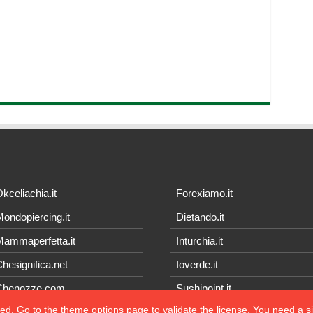
kceliachia.it
Forexiamo.it
ondopiercing.it
Dietando.it
ammaperfetta.it
Inturchia.it
hesignifica.net
Ioverde.it
Chenozze.com
Sushipoint.it
ted, Go to the theme options page to validate the license, You need a 