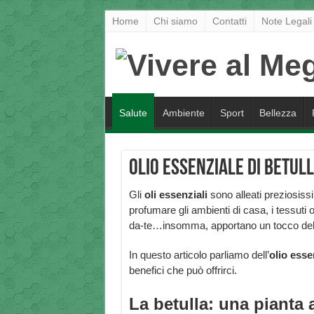
Home
Chi siamo
Contatti
Note Legali
Salute
Ambiente
Sport
Bellezza
Olio essenziale di betulla
Gli
oli essenziali
sono alleati preziosiss
profumare gli ambienti di casa, i tessuti 
da-te…insomma, apportano un tocco dell
In questo articolo parliamo dell’
olio esse
benefici che può offrirci.
La betulla: una pianta