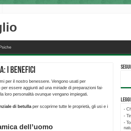
Psiche
Segui
: i benefici
imi per il nostro benessere. Vengono usati per
o per essere aggiunti ad una miriade di preparazioni fai-
a loro personalità ovunque vengano impiegati.
Legg
nziale di betulla
per scoprirne tutte le proprietà, gli usi e i
-
Ch
-
Ti
-
To
 amica dell’uomo
natu