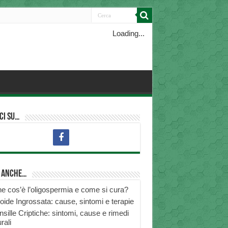
Loading...
ci su…
i anche…
e cos’è l’oligospermia e come si cura?
roide Ingrossata: cause, sintomi e terapie
nsille Criptiche: sintomi, cause e rimedi
rali