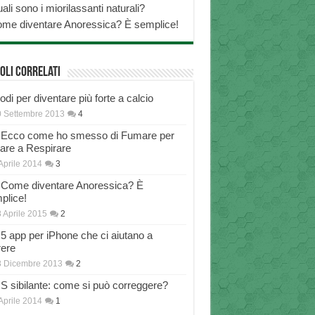
ali sono i miorilassanti naturali?
me diventare Anoressica? È semplice!
oli correlati
di per diventare più forte a calcio
 Settembre 2013
4
Ecco come ho smesso di Fumare per
nare a Respirare
Aprile 2014
3
Come diventare Anoressica? È
plice!
 Aprile 2015
2
5 app per iPhone che ci aiutano a
rere
8 Dicembre 2013
2
S sibilante: come si può correggere?
Aprile 2014
1