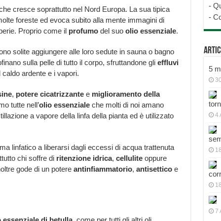
-
Qu
che cresce soprattutto nel Nord Europa. La sua tipica
-
Co
olte foreste ed evoca subito alla mente immagini di
perie. Proprio come il
profumo
del suo
olio essenziale
.
Artic
no solite aggiungere alle loro sedute in sauna o bagno
ofinano sulla pelle di tutto il corpo, sfruttandone gli
effluvi
5 mo
 caldo ardente e i vapori.
30
sine
,
potere cicatrizzante
e
miglioramento della
tor
mo tutte nell’
olio essenziale
che molti di noi amano
istillazione a vapore della linfa della pianta ed è utilizzato
4 
sem
tema linfatico a liberarsi dagli eccessi di acqua trattenuta
18
tutto chi soffre di
ritenzione idrica
,
cellulite
oppure
noltre gode di un potere
antinfiammatorio
,
antisettico
e
cor
1
7 
o essenziale di betulla
, come per tutti gli altri oli