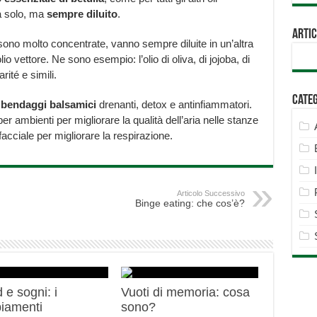
da solo, ma
sempre diluito
.
Artic
sono molto concentrate, vanno sempre diluite in un’altra
o vettore. Ne sono esempio: l’olio di oliva, di jojoba, di
rité e simili.
Cate
o
bendaggi
balsamici
drenanti, detox e antinfiammatori.
er ambienti per migliorare la qualità dell’aria nelle stanze
acciale per migliorare la respirazione.
Articolo Successivo
Binge eating: che cos’è?
 e sogni: i
Vuoti di memoria: cosa
iamenti
sono?