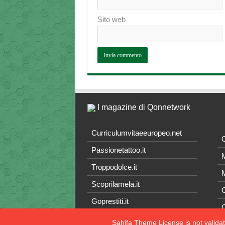
Sito web
I magazine di Qonnetwork
Curriculumvitaeeuropeo.net
O
Passionetattoo.it
M
Troppodolce.it
M
Scoprilamela.it
C
Goprestiti.it
Sahifa Theme
License is not valida