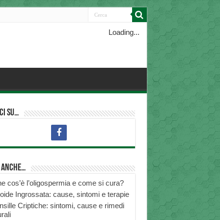
Loading...
ci su…
i anche…
e cos’è l’oligospermia e come si cura?
roide Ingrossata: cause, sintomi e terapie
nsille Criptiche: sintomi, cause e rimedi
rali