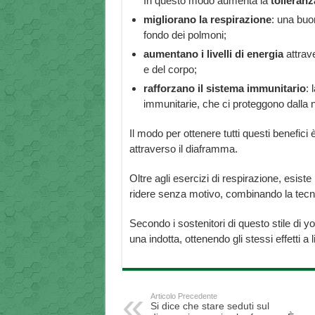
In questo modo aumenta la
tolleranz
migliorano la respirazione
: una buon
fondo dei polmoni;
aumentano i livelli di energia
attrave
e del corpo;
rafforzano il sistema immunitario
: 
immunitarie, che ci proteggono dalla n
Il modo per ottenere tutti questi benefici
attraverso il diaframma.
Oltre agli esercizi di respirazione, esiste
ridere senza motivo, combinando la tecnic
Secondo i sostenitori di questo stile di yo
una indotta, ottenendo gli stessi effetti a l
Articolo Precedente
Si dice che stare seduti sul