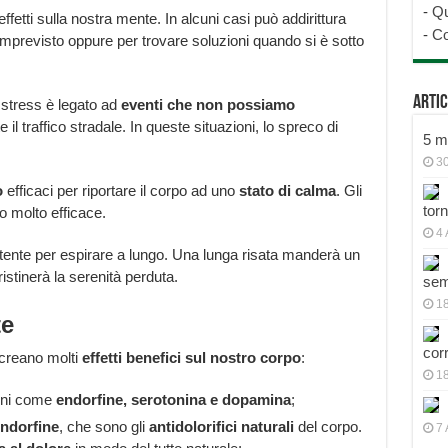
-
Qu
ffetti sulla nostra mente. In alcuni casi può addirittura
-
Co
imprevisto oppure per trovare soluzioni quando si è sotto
Artic
o stress è legato ad
eventi che non possiamo
il traffico stradale. In queste situazioni, lo spreco di
5 mo
30
o
efficaci per riportare il corpo ad uno
stato di calma
. Gli
tor
 molto efficace.
4 
tente per espirare a lungo. Una lunga risata manderà un
pristinerà la serenità perduta.
sem
18
te
cor
e creano molti
effetti benefici sul nostro corpo
:
1
oni come
endorfine, serotonina e dopamina
;
ndorfine
, che sono gli
antidolorifici naturali
del corpo.
7 