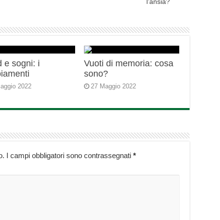
l’ansia?
 e sogni: i
Vuoti di memoria: cosa
iamenti
sono?
aggio 2022
27 Maggio 2022
o.
I campi obbligatori sono contrassegnati
*