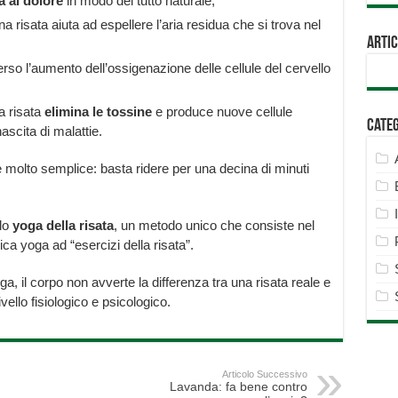
a al dolore
in modo del tutto naturale;
a risata aiuta ad espellere l’aria residua che si trova nel
Artic
rso l’aumento dell’ossigenazione delle cellule del cervello
la risata
elimina le tossine
e produce nuove cellule
Cate
ascita di malattie.
 è molto semplice: basta ridere per una decina di minuti
 lo
yoga della risata
, un metodo unico che consiste nel
a yoga ad “esercizi della risata”.
ga, il corpo non avverte la differenza tra una risata reale e
ivello fisiologico e psicologico.
Articolo Successivo
Lavanda: fa bene contro