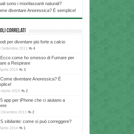
ali sono i miorilassanti naturali?
me diventare Anoressica? È semplice!
oli correlati
di per diventare più forte a calcio
 Settembre 2013
4
Ecco come ho smesso di Fumare per
nare a Respirare
Aprile 2014
3
Come diventare Anoressica? È
plice!
 Aprile 2015
2
5 app per iPhone che ci aiutano a
rere
8 Dicembre 2013
2
S sibilante: come si può correggere?
Aprile 2014
1