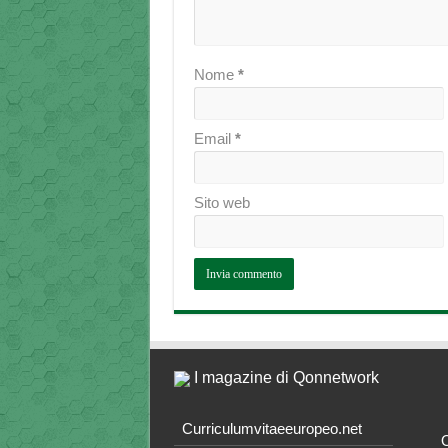
Nome
*
Email
*
Sito web
I magazine di Qonnetwork
Curriculumvitaeeuropeo.net
O