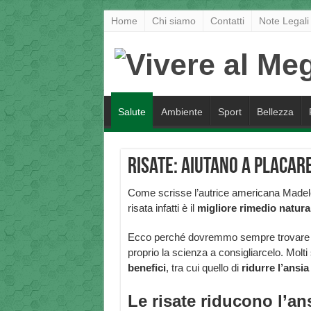
Home
Chi siamo
Contatti
Note Legali
Salute
Ambiente
Sport
Bellezza
Risate: aiutano a placare
Come scrisse l’autrice americana Madelei
risata infatti è il
migliore rimedio natura
Ecco perché dovremmo sempre trovare a
proprio la scienza a consigliarcelo. Molt
benefici
, tra cui quello di
ridurre l’ansia
Le risate riducono l’an