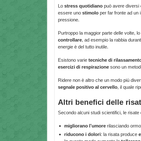
Lo
stress quotidiano
può avere diversi e
essere uno
stimolo
per far fronte ad un 
pressione.
Purtroppo la maggior parte delle volte, l
controllare
, ad esempio la rabbia durante 
energie è del tutto inutile.
Esistono varie
tecniche di rilassament
esercizi di respirazione
sono un metodo
Ridere non è altro che un modo più diver
segnale positivo al cervello
, il quale ri
Altri benefici delle risa
Secondo alcuni studi scientifici, le risat
migliorano l’umore
rilasciando orm
riducono i dolori
: la risata produce
e