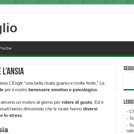
Psiche
Segui
 l’ansia
ne L’Engle “una bella risata guarisce molte ferite.” La
le
per il nostro
benessere emotivo e psicologico
.
Legg
lmeno un motivo al giorno per
ridere di gusto
. Ed è
i studi hanno dimostrato che le risate hanno
diversi
-
Ch
 e lo stress
.
-
Ti
-
To
sia
natu