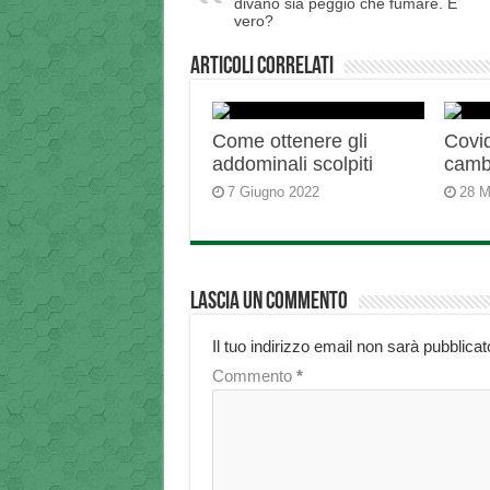
divano sia peggio che fumare. È
vero?
Articoli correlati
Come ottenere gli
Covid
addominali scolpiti
camb
7 Giugno 2022
28 M
Lascia un commento
Il tuo indirizzo email non sarà pubblicat
Commento
*