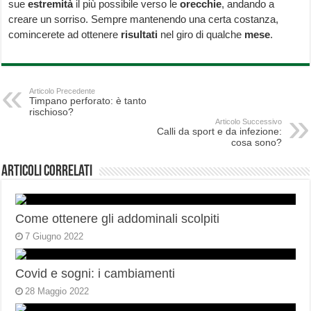
sue
estremità
il più possibile verso le
orecchie
, andando a
creare un sorriso. Sempre mantenendo una certa costanza,
comincerete ad ottenere
risultati
nel giro di qualche
mese
.
Articolo Precedente
Timpano perforato: è tanto
rischioso?
Articolo Successivo
Calli da sport e da infezione:
cosa sono?
Articoli correlati
Come ottenere gli addominali scolpiti
7 Giugno 2022
Covid e sogni: i cambiamenti
28 Maggio 2022