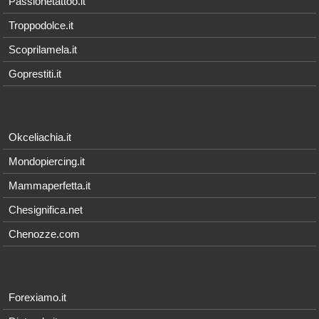
Passionetattoo.it
Troppodolce.it
Scoprilamela.it
Goprestiti.it
Okceliachia.it
Mondopiercing.it
Mammaperfetta.it
Chesignifica.net
Chenozze.com
Forexiamo.it