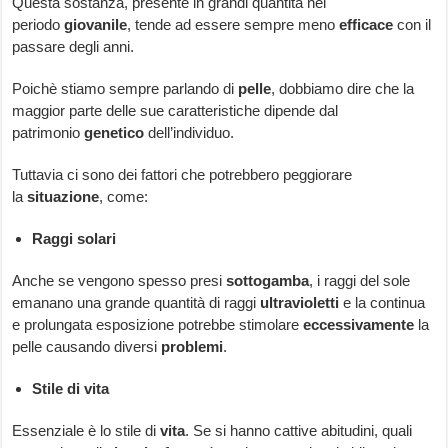
Questa sostanza, presente in grandi quantità nel
periodo
giovanile
, tende ad essere sempre meno
efficace
con il
passare degli anni.
Poichè stiamo sempre parlando di
pelle
, dobbiamo dire che la
maggior parte delle sue caratteristiche dipende dal
patrimonio
genetico
dell’individuo.
Tuttavia ci sono dei fattori che potrebbero peggiorare
la
situazione
, come:
Raggi solari
Anche se vengono spesso presi
sottogamba
, i raggi del sole
emanano una grande quantità di raggi
ultravioletti
e la continua
e prolungata esposizione potrebbe stimolare
eccessivamente
la
pelle causando diversi
problemi
.
Stile di vita
Essenziale è lo stile di
vita
. Se si hanno cattive abitudini, quali