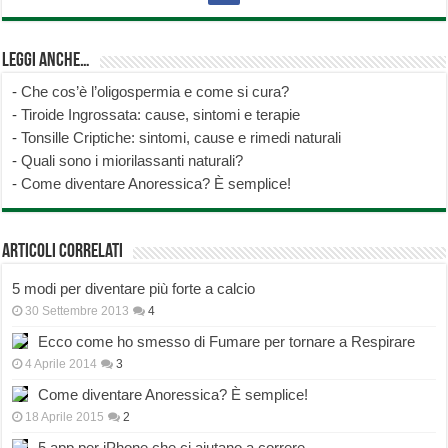
Leggi anche…
-
Che cos’è l’oligospermia e come si cura?
-
Tiroide Ingrossata: cause, sintomi e terapie
-
Tonsille Criptiche: sintomi, cause e rimedi naturali
-
Quali sono i miorilassanti naturali?
-
Come diventare Anoressica? È semplice!
Articoli correlati
5 modi per diventare più forte a calcio
30 Settembre 2013
4
Ecco come ho smesso di Fumare per tornare a Respirare
4 Aprile 2014
3
Come diventare Anoressica? È semplice!
18 Aprile 2015
2
5 app per iPhone che ci aiutano a correre