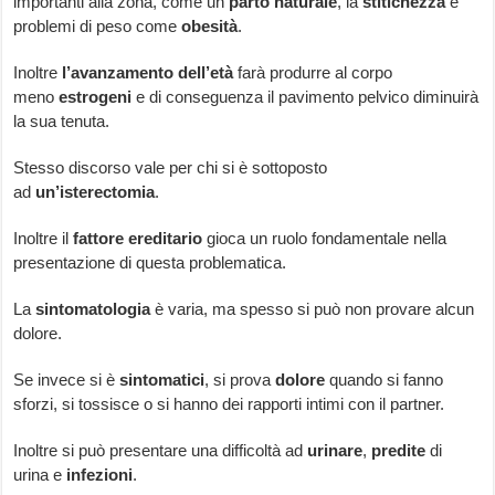
importanti alla zona, come un
parto
naturale
, la
stitichezza
e
problemi di peso come
obesità
.
Inoltre
l’avanzamento
dell’età
farà produrre al corpo
meno
estrogeni
e di conseguenza il pavimento pelvico diminuirà
la sua tenuta.
Stesso discorso vale per chi si è sottoposto
ad
un’isterectomia
.
Inoltre il
fattore
ereditario
gioca un ruolo fondamentale nella
presentazione di questa problematica.
La
sintomatologia
è varia, ma spesso si può non provare alcun
dolore.
Se invece si è
sintomatici
, si prova
dolore
quando si fanno
sforzi, si tossisce o si hanno dei rapporti intimi con il partner.
Inoltre si può presentare una difficoltà ad
urinare
,
predite
di
urina e
infezioni
.