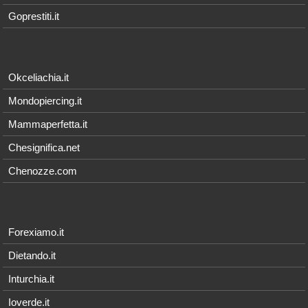
Goprestiti.it
Okceliachia.it
Mondopiercing.it
Mammaperfetta.it
Chesignifica.net
Chenozze.com
Forexiamo.it
Dietando.it
Inturchia.it
Ioverde.it