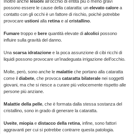
Inoltre anche
lesioni
all’occhio di entità più o meno gravi
possono essere le cause della cataratta: un
elevato
calore
a
contatto con gli occhi è un fattore di rischio, poichè potrebbe
provocare
ustioni
alla
retina
e al
cristallino
.
Fumare
troppo e
bere
quantità elevate di
alcolici
possono
influire sulla gravità del danno.
Una
scarsa
idratazione
e la poca assunzione di cibi ricchi di
liquidi possono provocare un’inadeguata irrigazione dell’occhio.
Molte, però, sono anche le
malattie
che portano alla cataratta
come il
diabete
, che provoca
cataratta
bilaterale
nei soggetti
giovani, ma che si riesce a curare più velocemente rispetto alle
persone più anziane.
Malattie
della
pelle
, che è formata dalla stessa sostanza del
cristallino, sono in grado di generare la cataratta.
Uveite
,
miopia
e
distacco della retina
, infine, sono fattori
aggravanti per cui si potrebbe contrarre questa patologia.