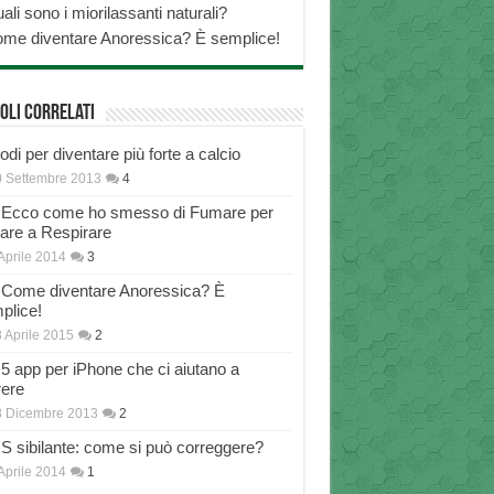
ali sono i miorilassanti naturali?
me diventare Anoressica? È semplice!
oli correlati
di per diventare più forte a calcio
 Settembre 2013
4
Ecco come ho smesso di Fumare per
nare a Respirare
Aprile 2014
3
Come diventare Anoressica? È
plice!
 Aprile 2015
2
5 app per iPhone che ci aiutano a
rere
8 Dicembre 2013
2
S sibilante: come si può correggere?
Aprile 2014
1