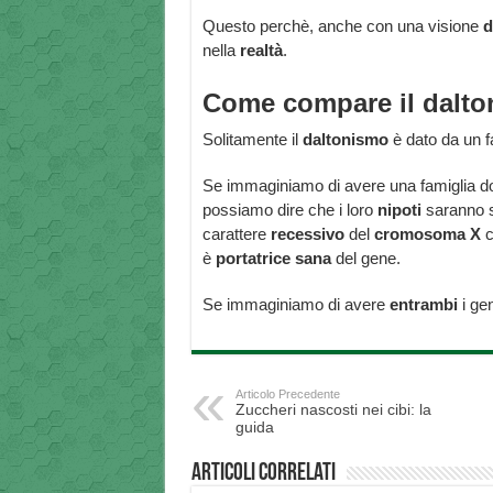
Questo perchè, anche con una visione
d
nella
realtà
.
Come compare il dalt
Solitamente il
daltonismo
è dato da un f
Se immaginiamo di avere una famiglia do
possiamo dire che i loro
nipoti
saranno s
carattere
recessivo
del
cromosoma
X
c
è
portatrice
sana
del gene.
Se immaginiamo di avere
entrambi
i gen
Articolo Precedente
Zuccheri nascosti nei cibi: la
guida
Articoli correlati