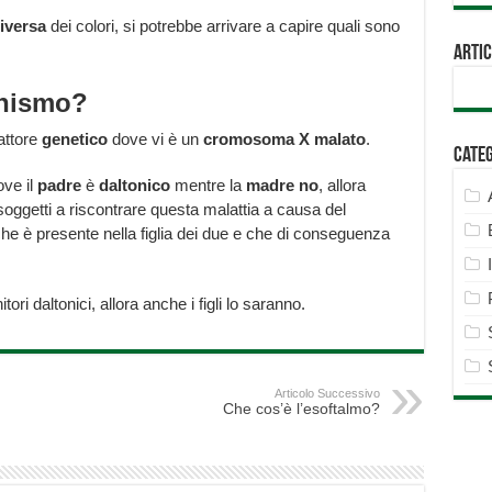
iversa
dei colori, si potrebbe arrivare a capire quali sono
Artic
onismo?
attore
genetico
dove vi è un
cromosoma
X
malato
.
Cate
ve il
padre
è
daltonico
mentre la
madre
no
, allora
oggetti a riscontrare questa malattia a causa del
he è presente nella figlia dei due e che di conseguenza
itori daltonici, allora anche i figli lo saranno.
Articolo Successivo
Che cos’è l’esoftalmo?