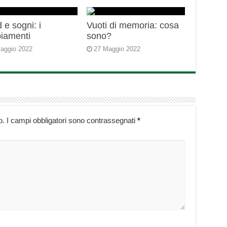
 e sogni: i
Vuoti di memoria: cosa
iamenti
sono?
aggio 2022
27 Maggio 2022
o.
I campi obbligatori sono contrassegnati
*