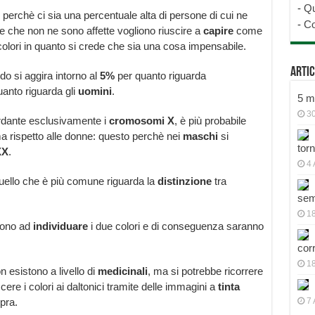
-
Qu
perchè ci sia una percentuale alta di persone di cui ne
-
Co
ne che non ne sono affette vogliono riuscire a
capire
come
colori in quanto si crede che sia una cosa impensabile.
Artic
do si aggira intorno al
5%
per quanto riguarda
anto riguarda gli
uomini
.
5 mo
30
rdante esclusivamente i
cromosomi
X
, è più probabile
ma rispetto alle donne: questo perchè nei
maschi
si
tor
XX
.
4 
 quello che è più comune riguarda la
distinzione
tra
sem
18
cono ad
individuare
i due colori e di conseguenza saranno
cor
1
on esistono a livello di
medicinali
, ma si potrebbe ricorrere
cere i colori ai daltonici tramite delle immagini a
tinta
opra.
7 