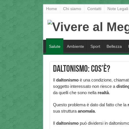
Home
Chi siamo
Contatti
Note Legali
Salute
Ambiente
Sport
Bellezza
Daltonismo: cos’è?
Il
daltonismo
è una condizione, chiama
soggetto interessato non riesce a
distin
da quelli che sono nella
realtà
.
Questo problema è dato dal fatto che la
sua struttura
anomala
.
Il
daltonismo
può dividersi in daltonism