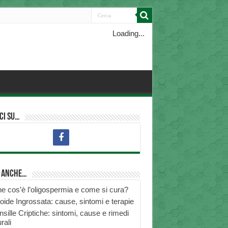
Loading...
ci su…
i anche…
e cos’è l’oligospermia e come si cura?
roide Ingrossata: cause, sintomi e terapie
nsille Criptiche: sintomi, cause e rimedi
rali