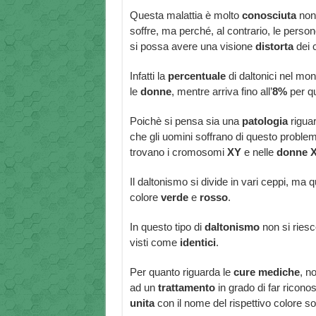
Questa malattia è molto
conosciuta
non 
soffre, ma perché, al contrario, le perso
si possa avere una visione
distorta
dei 
Infatti la
percentuale
di daltonici nel mon
le
donne
, mentre arriva fino all’
8%
per qu
Poichè si pensa sia una
patologia
rigua
che gli uomini soffrano di questo proble
trovano i cromosomi
XY
e nelle
donne 
Il daltonismo si divide in vari ceppi, ma
colore
verde
e
rosso
.
In questo tipo di
daltonismo
non si ries
visti come
identici
.
Per quanto riguarda le
cure
mediche
, n
ad un
trattamento
in grado di far riconos
unita
con il nome del rispettivo colore s