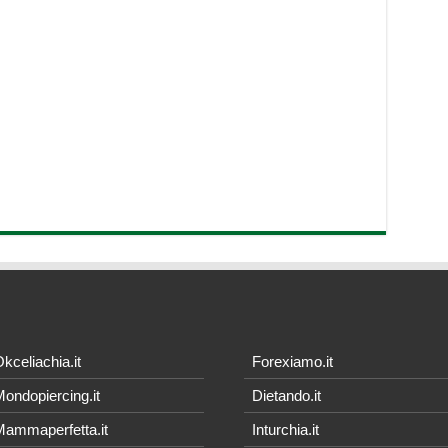
kceliachia.it
Forexiamo.it
ondopiercing.it
Dietando.it
ammaperfetta.it
Inturchia.it