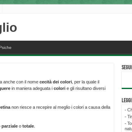
Psiche
Segui
ta anche con il nome
cecità dei colori
, per la quale il
guere
in maniera adeguata i
colori
e gli risultano diversi
Legg
retina
non riesce a recepire al meglio i colori a causa della
-
Ch
-
Ti
-
To
o
parziale
o
totale
.
natu