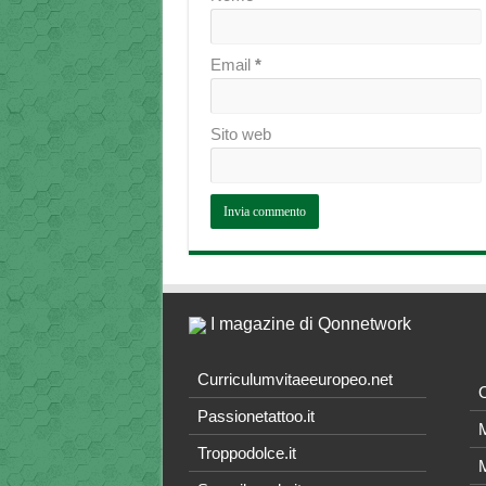
Email
*
Sito web
I magazine di Qonnetwork
Curriculumvitaeeuropeo.net
O
Passionetattoo.it
M
Troppodolce.it
M