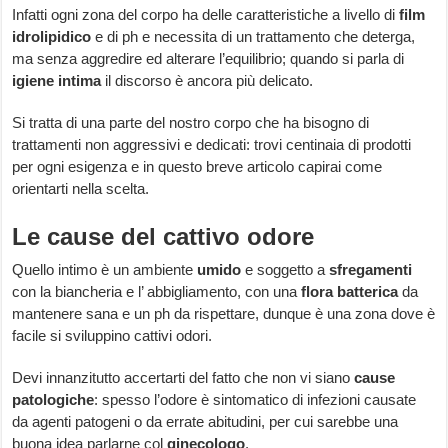
Infatti ogni zona del corpo ha delle caratteristiche a livello di
film
idrolipidico
e di ph e necessita di un trattamento che deterga,
ma senza aggredire ed alterare l’equilibrio; quando si parla di
igiene intima
il discorso è ancora più delicato.
Si tratta di una parte del nostro corpo che ha bisogno di
trattamenti non aggressivi e dedicati: trovi centinaia di prodotti
per ogni esigenza e in questo breve articolo capirai come
orientarti nella scelta.
Le cause del cattivo odore
Quello intimo è un ambiente
umido
e soggetto a
sfregamenti
con la biancheria e l’ abbigliamento, con una
flora batterica
da
mantenere sana e un ph da rispettare, dunque è una zona dove è
facile si sviluppino cattivi odori.
Devi innanzitutto accertarti del fatto che non vi siano
cause
patologiche
: spesso l’odore è sintomatico di infezioni causate
da agenti patogeni o da errate abitudini, per cui sarebbe una
buona idea parlarne col
ginecologo
.