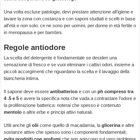
Una volta escluse patologie, devi prestare attenzione all’igiene e
lavare la zona con costanza e con saponi studiati e scelti in base
all’età e non solo: ce ne sono per uomini, per donne in età fertile o
in menopausa e per bambini.
Regole antiodore
La scelta del detergente è fondamentale se desideri una
sensazione di fresco e se vuoi eliminare i cattivi odori, insieme a
piccoli accorgimenti che riguardano la scelta e il lavaggio della
biancheria intima.
Il sapone deve essere
antibatterico
e con un
ph compreso tra
4 .5 e 5
e avere la specifica nota che vada a contrastare l’odore e
la proliferazione batterica: noterai che spesso è contenuto
mentolo
o altre erbe e principi attivi naturali.
Utili anche gli
olii
come quello di macadamia, la
glicerina
e altre
sostanze attive che spesso sono i componenti fondamentali;
evita prodotti con profumi
che non agiscono sul vero problema