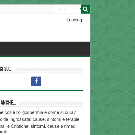
Loading...
ci su…
i anche…
e cos’è l’oligospermia e come si cura?
roide Ingrossata: cause, sintomi e terapie
nsille Criptiche: sintomi, cause e rimedi
rali