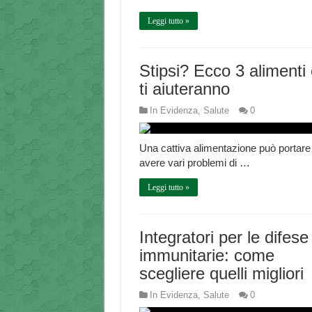
Leggi tutto »
Stipsi? Ecco 3 alimenti
ti aiuteranno
In Evidenza
,
Salute
0
Una cattiva alimentazione può portare
avere vari problemi di …
Leggi tutto »
Integratori per le difese
immunitarie: come
scegliere quelli migliori
In Evidenza
,
Salute
0