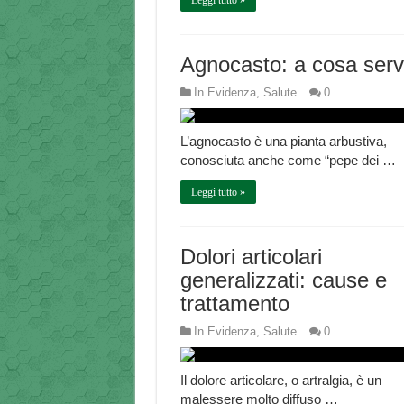
Leggi tutto »
Agnocasto: a cosa ser
In Evidenza
,
Salute
0
L’agnocasto è una pianta arbustiva,
conosciuta anche come “pepe dei …
Leggi tutto »
Dolori articolari
generalizzati: cause e
trattamento
In Evidenza
,
Salute
0
Il dolore articolare, o artralgia, è un
malessere molto diffuso …