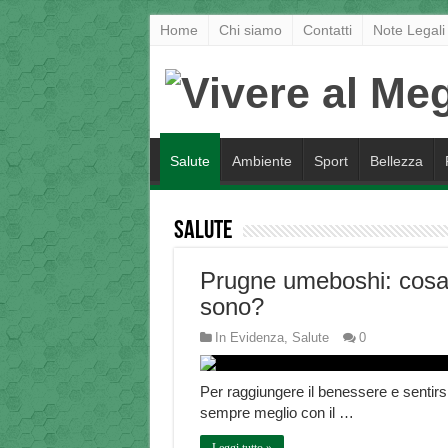
Home
Chi siamo
Contatti
Note Legali
Salute
Ambiente
Sport
Bellezza
Salute
Prugne umeboshi: cos
sono?
In Evidenza
,
Salute
0
Per raggiungere il benessere e sentirs
sempre meglio con il …