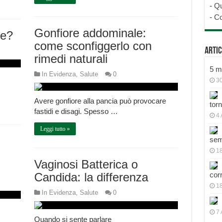
-
Qu
-
Co
Gonfiore addominale:
ve?
come sconfiggerlo con
Artic
rimedi naturali
5 mo
In Evidenza
,
Salute
0
30
Avere gonfiore alla pancia può provocare
tor
fastidi e disagi. Spesso …
4 
Leggi tutto »
sem
18
Vaginosi Batterica o
Candida: la differenza
cor
1
In Evidenza
,
Salute
0
7 
Quando si sente parlare