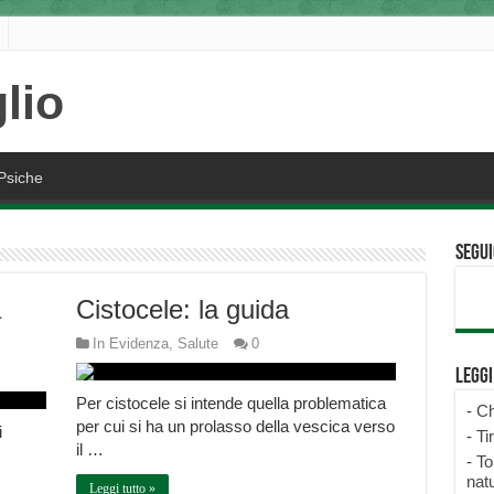
Psiche
Segui
a
Cistocele: la guida
In Evidenza
,
Salute
0
Legg
Per cistocele si intende quella problematica
-
Ch
per cui si ha un prolasso della vescica verso
i
-
Ti
il …
-
To
natu
Leggi tutto »