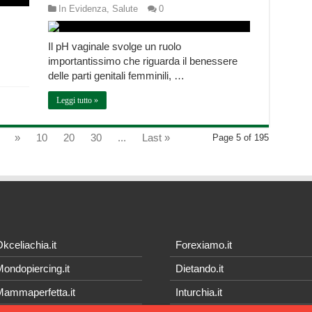
In Evidenza
,
Salute
0
Il pH vaginale svolge un ruolo
importantissimo che riguarda il benessere
delle parti genitali femminili, …
Leggi tutto »
»
10
20
30
...
Last »
Page 5 of 195
kceliachia.it
Forexiamo.it
ondopiercing.it
Dietando.it
ammaperfetta.it
Inturchia.it