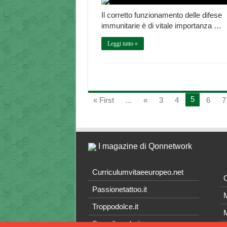
Il corretto funzionamento delle difese
immunitarie è di vitale importanza …
Leggi tutto »
5
« First
...
«
3
4
6
7
I magazine di Qonnetwork
Curriculumvitaeeuropeo.net
O
Passionetattoo.it
M
Troppodolce.it
M
Scoprilamela.it