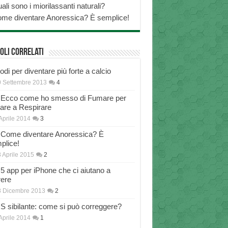
ali sono i miorilassanti naturali?
me diventare Anoressica? È semplice!
oli correlati
di per diventare più forte a calcio
 Settembre 2013
4
Ecco come ho smesso di Fumare per
nare a Respirare
Aprile 2014
3
Come diventare Anoressica? È
plice!
 Aprile 2015
2
5 app per iPhone che ci aiutano a
rere
8 Dicembre 2013
2
S sibilante: come si può correggere?
Aprile 2014
1