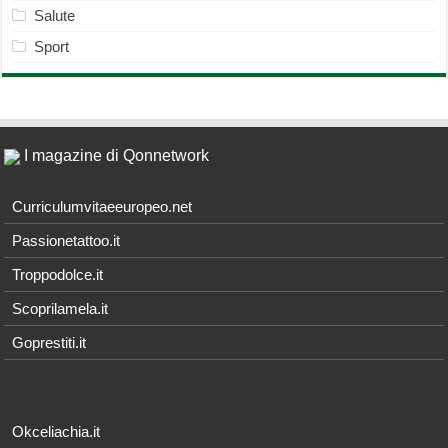
Salute
Sport
I magazine di Qonnetwork
Curriculumvitaeeuropeo.net
Passionetattoo.it
Troppodolce.it
Scoprilamela.it
Goprestiti.it
Okceliachia.it