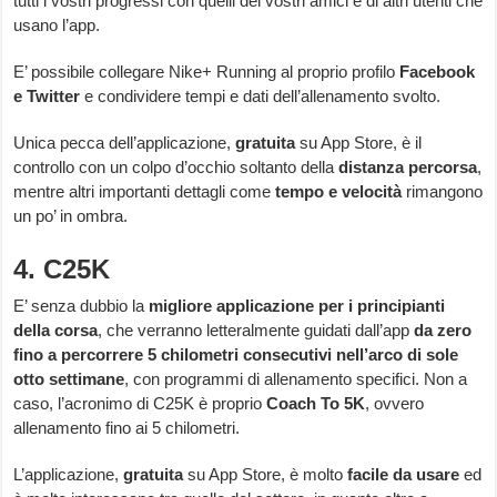
tutti i vostri progressi con quelli dei vostri amici e di altri utenti che
usano l’app.
E’ possibile collegare Nike+ Running al proprio profilo
Facebook
e Twitter
e condividere tempi e dati dell’allenamento svolto.
Unica pecca dell’applicazione,
gratuita
su App Store, è il
controllo con un colpo d’occhio soltanto della
distanza percorsa
,
mentre altri importanti dettagli come
tempo e velocità
rimangono
un po’ in ombra.
4. C25K
E’ senza dubbio la
migliore applicazione per i principianti
della corsa
, che verranno letteralmente guidati dall’app
da zero
fino a percorrere 5 chilometri consecutivi nell’arco di sole
otto settimane
, con programmi di allenamento specifici. Non a
caso, l’acronimo di C25K è proprio
Coach To 5K
, ovvero
allenamento fino ai 5 chilometri.
L’applicazione,
gratuita
su App Store, è molto
facile da usare
ed