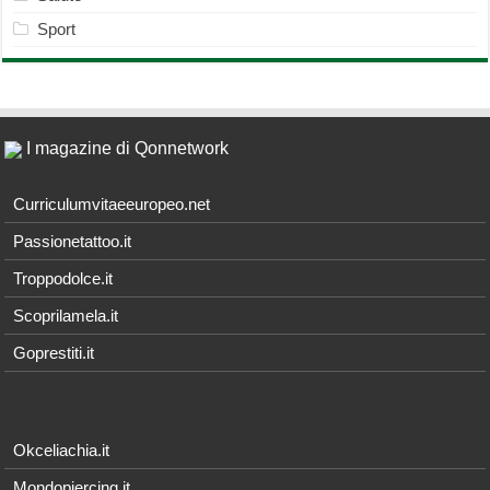
Sport
I magazine di Qonnetwork
Curriculumvitaeeuropeo.net
Passionetattoo.it
Troppodolce.it
Scoprilamela.it
Goprestiti.it
Okceliachia.it
Mondopiercing.it