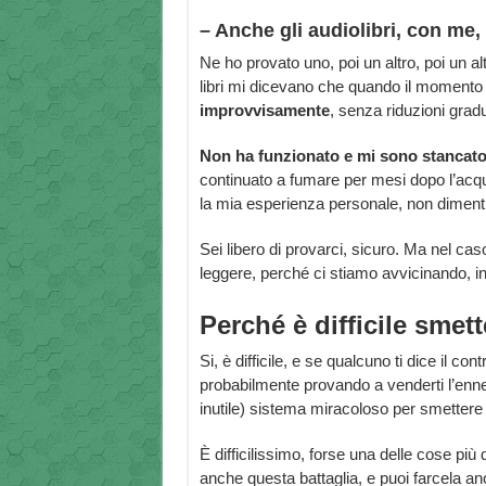
– Anche gli audiolibri, con me
Ne ho provato uno, poi un altro, poi un a
libri mi dicevano che quando il momento g
improvvisamente
, senza riduzioni gradu
Non ha funzionato e mi sono stancato d
continuato a fumare per mesi dopo l’acqu
la mia esperienza personale, non dimentica
Sei libero di provarci, sicuro. Ma nel cas
leggere, perché ci stiamo avvicinando, i
Perché è difficile smet
Si, è difficile, e se qualcuno ti dice il cont
probabilmente provando a venderti l’enn
inutile) sistema miracoloso per smettere
È difficilissimo, forse una delle cose più d
anche questa battaglia, e puoi farcela an