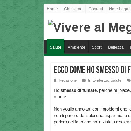
Home
Chi siamo
Contatti
Note Legali
Salute
Ambiente
Sport
Bellezza
Ecco come ho smesso di 
Redazione
In Evidenza
,
Salute
Ho
smesso di fumare
, perché mi piace
morire.
Non voglio annoiarti con i problemi che l
non ti parlerò dei soldi che risparmio, o 
parlerò del fatto che ho iniziato a respi