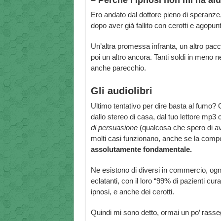
– Perché l’ipnosi non mi ha ai
Ero andato dal dottore pieno di speranze
dopo aver già fallito con cerotti e agopun
Un’altra promessa infranta, un altro pacch
poi un altro ancora. Tanti soldi in meno n
anche parecchio.
Gli audiolibri
Ultimo tentativo per dire basta al fumo? 
dallo stereo di casa, dal tuo lettore mp3
di persuasione
(qualcosa che spero di ave
molti casi funzionano, anche se la compo
assolutamente fondamentale.
Ne esistono di diversi in commercio, ogn
eclatanti, con il loro “99% di pazienti cu
ipnosi, e anche dei cerotti.
Quindi mi sono detto, ormai un po’ rass