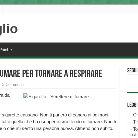
Psiche
Segui
Fumare per tornare a Respirare
3 Commenti
va da
Legg
e sigarette causano. Non ti parlerò di cancro ai polmoni,
-
Ch
di tutto quello che ho riscoperto smettendo di fumare. Non ti
-
Ti
rare o che mi sento una persona nuova. Almeno non subito.
-
To
natu