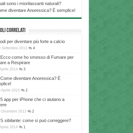
ali sono i miorilassanti naturali?
me diventare Anoressica? È semplice!
oli correlati
di per diventare più forte a calcio
 Settembre 2013
4
Ecco come ho smesso di Fumare per
nare a Respirare
Aprile 2014
3
Come diventare Anoressica? È
plice!
 Aprile 2015
2
5 app per iPhone che ci aiutano a
rere
8 Dicembre 2013
2
S sibilante: come si può correggere?
Aprile 2014
1