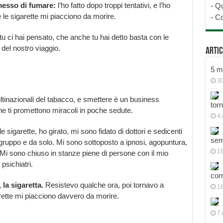
messo di fumare:
l’ho fatto dopo troppi tentativi, e l’ho
-
Qu
é le sigarette mi piacciono da morire.
-
Co
u ci hai pensato, che anche tu hai detto basta con le
 del nostro viaggio.
Artic
5 mo
30
inazionali del tabacco, e smettere è un business
tor
che ti promettono miracoli in poche sedute.
4 
 sigarette, ho girato, mi sono fidato di dottori e sedicenti
sem
di gruppo e da solo. Mi sono sottoposto a ipnosi, agopuntura,
18
Mi sono chiuso in stanze piene di persone con il mio
psichiatri.
cor
 la sigaretta.
Resistevo qualche ora, poi tornavo a
1
rette mi piacciono davvero da morire.
7 