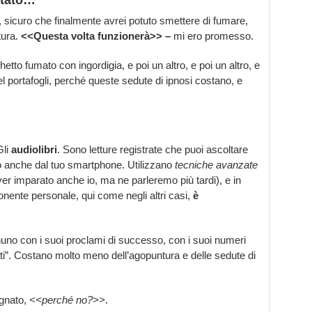
utato…
, sicuro che finalmente avrei potuto smettere di fumare,
tura.
<<Questa volta funzionerà>> –
mi ero promesso.
etto fumato con ingordigia, e poi un altro, e poi un altro, e
el portafogli, perché queste sedute di ipnosi costano, e
Gli
audiolibri
. Sono letture registrate che puoi ascoltare
 o anche dal tuo smartphone. Utilizzano
tecniche avanzate
r imparato anche io, ma ne parleremo più tardi), e in
nente personale, qui come negli altri casi,
è
uno con i suoi proclami di successo, con i suoi numeri
rati”. Costano molto meno dell’agopuntura e delle sedute di
egnato,
<<perché no?>>
.