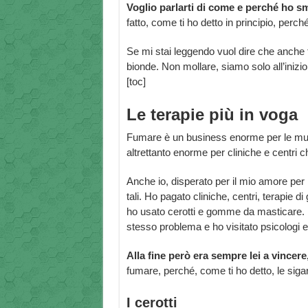
Voglio parlarti di come e perché ho s
fatto, come ti ho detto in principio, perch
Se mi stai leggendo vuol dire che anche t
bionde. Non mollare, siamo solo all’inizio
[toc]
Le terapie più in voga
Fumare è un business enorme per le mult
altrettanto enorme per cliniche e centri 
Anche io, disperato per il mio amore per le
tali. Ho pagato cliniche, centri, terapie 
ho usato cerotti e gomme da masticare. 
stesso problema e ho visitato psicologi e 
Alla fine però era sempre lei a vincere,
fumare, perché, come ti ho detto, le siga
I cerotti