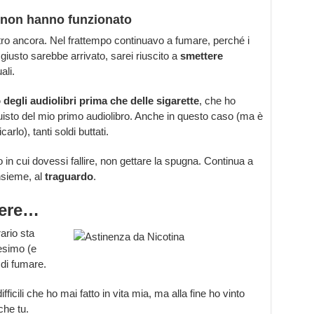
, non hanno funzionato
ltro ancora. Nel frattempo continuavo a fumare, perché i
iusto sarebbe arrivato, sarei riuscito a
smettere
ali.
egli audiolibri prima che delle sigarette
, che ho
isto del mio primo audiolibro. Anche in questo caso (ma è
rlo), tanti soldi buttati.
o in cui dovessi fallire, non gettare la spugna. Continua a
nsieme, al
traguardo
.
tere…
rario sta
esimo (e
 di fumare.
ifficili che ho mai fatto in vita mia, ma alla fine ho vinto
che tu.