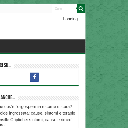
Loading...
ci su…
i anche…
e cos’è l’oligospermia e come si cura?
roide Ingrossata: cause, sintomi e terapie
nsille Criptiche: sintomi, cause e rimedi
rali