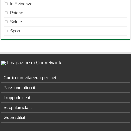
In Evidenza
Psiche
Salute
Sport
I magazine di Qonnetwork
Curriculumvitaeeuropeo.net
Passionetattoo.it
Troppodolce.it
Scoprilamela.it
Goprestiti.it