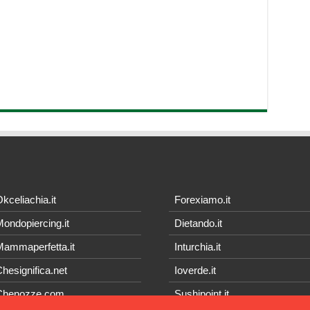
kceliachia.it
Forexiamo.it
ondopiercing.it
Dietando.it
ammaperfetta.it
Inturchia.it
hesignifica.net
Ioverde.it
Chenozze.com
Sushipoint.it