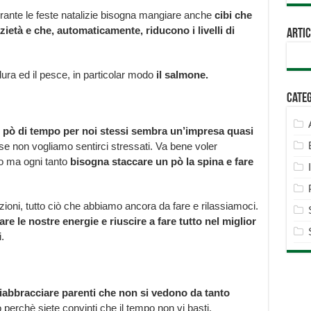
ante le feste natalizie bisogna mangiare anche
cibi che
età e che, automaticamente, riducono i livelli di
Artic
ura ed il pesce, in particolar modo
il salmone.
Cate
n pò di tempo per noi stessi sembra un’impresa quasi
se non vogliamo sentirci stressati. Va bene voler
o ma ogni tanto
bisogna staccare un pò la spina e fare
oni, tutto ciò che abbiamo ancora da fare e rilassiamoci.
are le nostre energie e riuscire a fare tutto nel miglior
.
riabbracciare parenti che non si vedono da tanto
 perchè siete convinti che il tempo non vi basti.