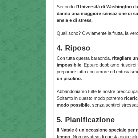
Secondo l
‘Università di Washington
dur
danno una maggiore sensazione di sazi
ansia e di stress
.
Quali sono? Ovviamente la frutta, la verd
4. Riposo
Con tutta questa baraonda,
ritagliare u
impossibile
. Eppure dobbiamo riuscirci 
preparare tutto con amore ed entusiasm
un pisolino.
Abbandoniamo tutte le nostre preoccupazi
Soltanto in questo modo potremo
ricaric
modo possibile
, senza sentirci stressati
5. Pianificazione
Il Natale è un’occasione speciale per 
tempo.
Non privatevi di questa gioia solo