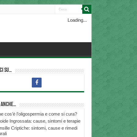
Loading...
ci su…
i anche…
e cos’è l’oligospermia e come si cura?
roide Ingrossata: cause, sintomi e terapie
nsille Criptiche: sintomi, cause e rimedi
rali