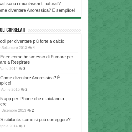
ali sono i miorilassanti naturali?
me diventare Anoressica? È semplice!
oli correlati
di per diventare più forte a calcio
 Settembre 2013
4
Ecco come ho smesso di Fumare per
nare a Respirare
Aprile 2014
3
Come diventare Anoressica? È
plice!
 Aprile 2015
2
5 app per iPhone che ci aiutano a
rere
8 Dicembre 2013
2
S sibilante: come si può correggere?
Aprile 2014
1