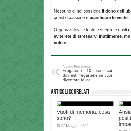
Nessuno di noi possiede
il dono dell’ub
quest’occasione è
pianificare le visite.
Organizzatevi le feste e scegliete quali g
eviterete di stressarvi inutilmente,
ma
volete.
Articolo Precedente
Fregatene – 10 cose di cui
dovresti fregartene se vuoi
diventare felice
Articoli correlati
Vuoti di memoria: cosa
Ansi
sono?
posi
impar
27 Maggio 2022