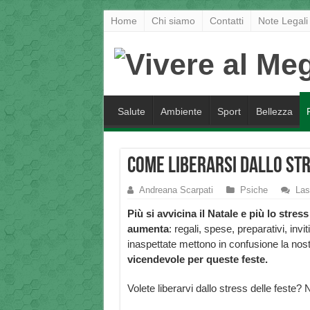
Home
Chi siamo
Contatti
Note Legali
Salute
Ambiente
Sport
Bellezza
Come liberarsi dallo str
Andreana Scarpati
Psiche
Las
Più si avvicina il Natale e più lo stress
aumenta
: regali, spese, preparativi, inviti
inaspettate mettono in confusione la nos
vicendevole per queste feste.
Volete liberarvi dallo stress delle feste?