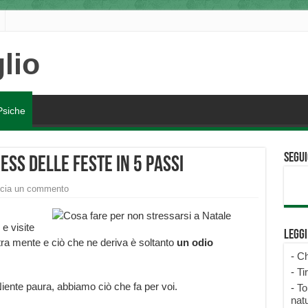
Psiche
Segui
ess delle feste in 5 passi
cia un commento
 e visite
Legg
tra mente e ciò che ne deriva è soltanto
un odio
-
Ch
-
Ti
 Niente paura, abbiamo ciò che fa per voi.
-
To
natu