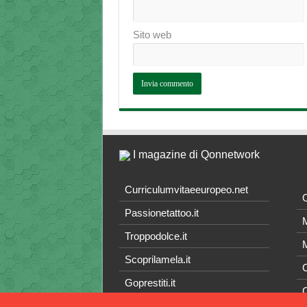
Sito web
I magazine di Qonnetwork
Curriculumvitaeeuropeo.net
O
Passionetattoo.it
M
Troppodolce.it
M
Scoprilamela.it
C
Goprestiti.it