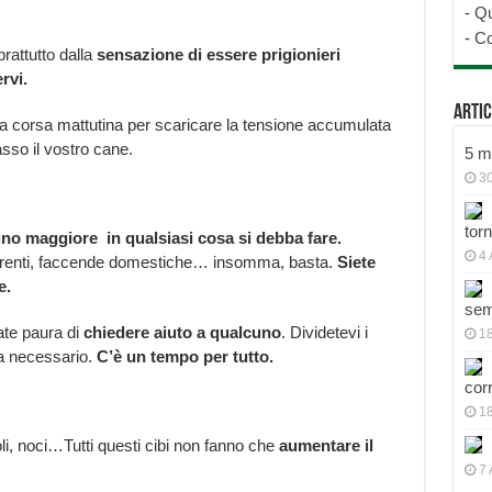
-
Qu
-
Co
attutto dalla
sensazione di essere prigionieri
rvi.
Artic
na corsa mattutina per scaricare la tensione accumulata
sso il vostro cane.
5 mo
30
tor
gno maggiore in qualsiasi cosa si debba fare.
4 
ai parenti, faccende domestiche… insomma, basta.
Siete
e.
sem
ate paura di
chiedere aiuto a qualcuno
. Dividetevi i
18
ia necessario.
C’è un tempo per tutto.
cor
1
i, noci…Tutti questi cibi non fanno che
aumentare il
7 