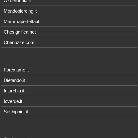
Okceliachia.it
Mondopiercing.it
Mammaperfetta.it
Chesignifica.net
Chenozze.com
Forexiamo.it
Dietando.it
Inturchia.it
Ioverde.it
Sushipoint.it