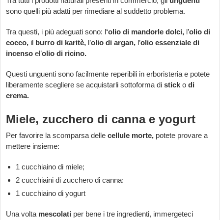
Tra tutti i prodotti naturali presenti in commercio, gli
unguenti
sono quelli più adatti per rimediare al suddetto problema.
Tra questi, i più adeguati sono: l
‘olio di mandorle dolci,
l’
olio di
cocco,
il
burro di karitè,
l’
olio di argan,
l’
olio essenziale di
incenso
el’
olio di ricino.
Questi unguenti sono facilmente reperibili in erboristeria e potete
liberamente scegliere se acquistarli sottoforma di
stick
o
di
crema.
Miele, zucchero di canna e yogurt
Per favorire la scomparsa delle
cellule morte,
potete provare a
mettere insieme:
1 cucchiaino di miele;
2 cucchiaini di zucchero di canna:
1 cucchiaino di yogurt
Una volta
mescolati
per bene i tre ingredienti, immergeteci