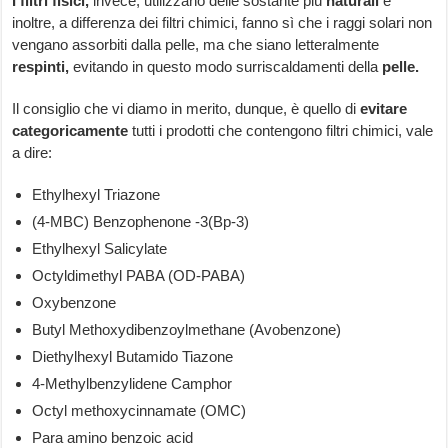
I filtri fisici,
invece, utilizzano delle sostante più
naturali
e
inoltre, a differenza dei filtri chimici, fanno sì che i raggi solari non
vengano assorbiti dalla pelle, ma che siano letteralmente
respinti,
evitando in questo modo surriscaldamenti della
pelle.
Il consiglio che vi diamo in merito, dunque, è quello di
evitare
categoricamente
tutti i prodotti che contengono filtri chimici, vale
a dire:
Ethylhexyl Triazone
(4-MBC) Benzophenone -3(Bp-3)
Ethylhexyl Salicylate
Octyldimethyl PABA (OD-PABA)
Oxybenzone
Butyl Methoxydibenzoylmethane (Avobenzone)
Diethylhexyl Butamido Tiazone
4-Methylbenzylidene Camphor
Octyl methoxycinnamate (OMC)
Para amino benzoic acid