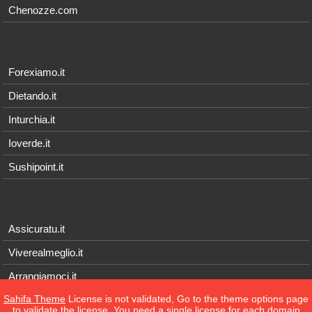
Chenozze.com
Forexiamo.it
Dietando.it
Inturchia.it
Ioverde.it
Sushipoint.it
Assicuratu.it
Viverealmeglio.it
Arrangiamoci.it
Sahifa Theme
License is not validated, Go to the theme options page
Tecnichef.it
to validate the license, You need a single license for each domain