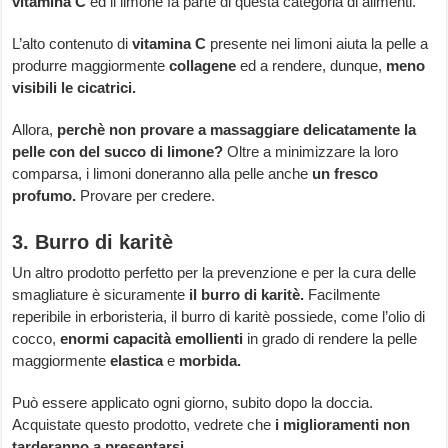
vitamina C
ed il limone fa parte di questa categoria di alimenti.
L’alto contenuto di
vitamina C
presente nei limoni aiuta la pelle a
produrre maggiormente
collagene
ed a rendere, dunque,
meno
visibili le cicatrici.
Allora,
perchè non provare a massaggiare delicatamente la
pelle con del succo di limone?
Oltre a minimizzare la loro
comparsa, i limoni doneranno alla pelle anche
un fresco
profumo.
Provare per credere.
3. Burro di karitè
Un altro prodotto perfetto per la prevenzione e per la cura delle
smagliature è sicuramente
il burro di karitè.
Facilmente
reperibile in erboristeria, il burro di karitè possiede, come l’olio di
cocco,
enormi capacità emollienti
in grado di rendere la pelle
maggiormente
elastica
e
morbida.
Può essere applicato ogni giorno, subito dopo la doccia.
Acquistate questo prodotto, vedrete che
i miglioramenti non
tarderanno a presentarsi.