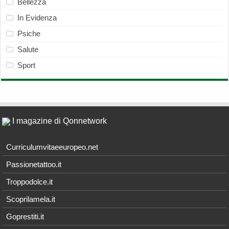
Bellezza
In Evidenza
Psiche
Salute
Sport
I magazine di Qonnetwork
Curriculumvitaeeuropeo.net
Passionetattoo.it
Troppodolce.it
Scoprilamela.it
Goprestiti.it