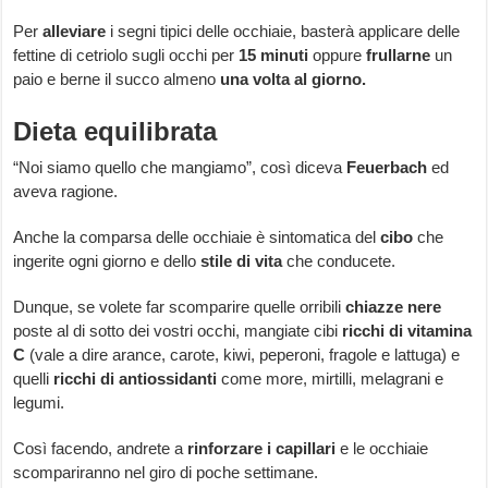
Per
alleviare
i segni tipici delle occhiaie, basterà applicare delle
fettine di cetriolo sugli occhi per
15 minuti
oppure
frullarne
un
paio e berne il succo almeno
una volta al giorno.
Dieta equilibrata
“Noi siamo quello che mangiamo”, così diceva
Feuerbach
ed
aveva ragione.
Anche la comparsa delle
occhiaie è sintomatica del
cibo
che
ingerite ogni giorno e dello
stile di vita
che conducete.
Dunque, se volete far scomparire quelle orribili
chiazze nere
poste al di sotto dei vostri occhi, mangiate cibi
ricchi di vitamina
C
(vale a dire arance, carote, kiwi, peperoni, fragole e lattuga) e
quelli
ricchi di antiossidanti
come more, mirtilli, melagrani e
legumi.
Così facendo, andrete a
rinforzare i capillari
e le occhiaie
scompariranno nel giro di poche settimane.