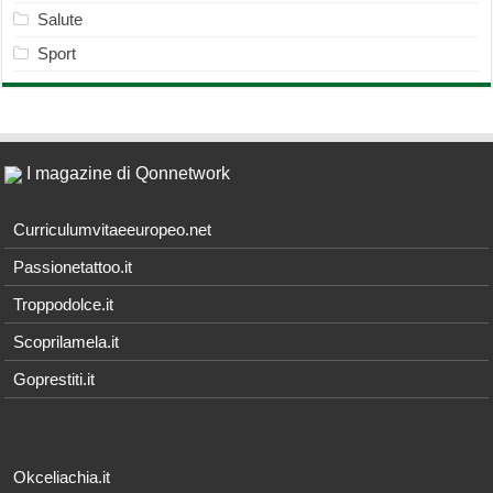
Salute
Sport
I magazine di Qonnetwork
Curriculumvitaeeuropeo.net
Passionetattoo.it
Troppodolce.it
Scoprilamela.it
Goprestiti.it
Okceliachia.it