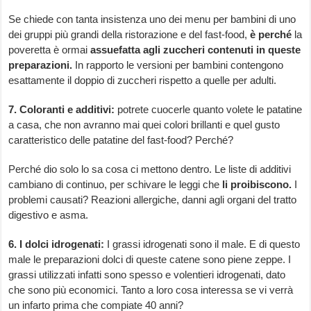
Se chiede con tanta insistenza uno dei menu per bambini di uno
dei gruppi più grandi della ristorazione e del fast-food,
è perché
la
poveretta è ormai
assuefatta agli zuccheri contenuti in queste
preparazioni.
In rapporto le versioni per bambini contengono
esattamente il doppio di zuccheri rispetto a quelle per adulti.
7. Coloranti e additivi:
potrete cuocerle quanto volete le patatine
a casa, che non avranno mai quei colori brillanti e quel gusto
caratteristico delle patatine del fast-food? Perché?
Perché dio solo lo sa cosa ci mettono dentro. Le liste di additivi
cambiano di continuo, per schivare le leggi che
li proibiscono.
I
problemi causati? Reazioni allergiche, danni agli organi del tratto
digestivo e asma.
6. I dolci idrogenati:
I grassi idrogenati sono il male. E di questo
male le preparazioni dolci di queste catene sono piene zeppe. I
grassi utilizzati infatti sono spesso e volentieri idrogenati, dato
che sono più economici. Tanto a loro cosa interessa se vi verrà
un infarto prima che compiate 40 anni?