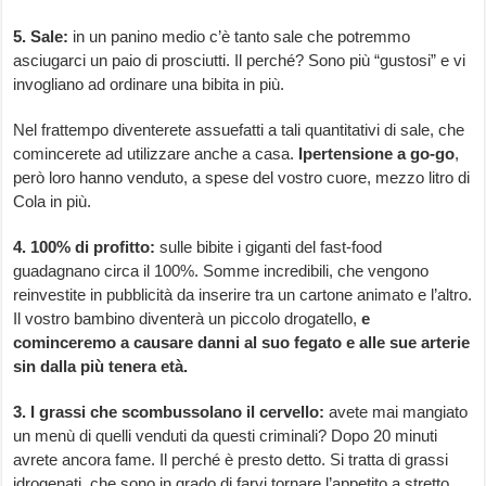
5. Sale:
in un panino medio c’è tanto sale che potremmo
asciugarci un paio di prosciutti. Il perché? Sono più “gustosi” e vi
invogliano ad ordinare una bibita in più.
Nel frattempo diventerete assuefatti a tali quantitativi di sale, che
comincerete ad utilizzare anche a casa.
Ipertensione a go-go
,
però loro hanno venduto, a spese del vostro cuore, mezzo litro di
Cola in più.
4. 100% di profitto:
sulle bibite i giganti del fast-food
guadagnano circa il 100%. Somme incredibili, che vengono
reinvestite in pubblicità da inserire tra un cartone animato e l’altro.
Il vostro bambino diventerà un piccolo drogatello,
e
cominceremo a causare danni al suo fegato e alle sue arterie
sin dalla più tenera età.
3. I grassi che scombussolano il cervello:
avete mai mangiato
un menù di quelli venduti da questi criminali? Dopo 20 minuti
avrete ancora fame. Il perché è presto detto. Si tratta di grassi
idrogenati, che sono in grado di farvi tornare l’appetito a stretto