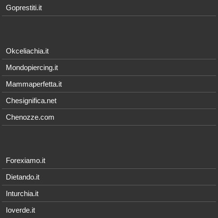
Goprestiti.it
Okceliachia.it
Mondopiercing.it
Mammaperfetta.it
Chesignifica.net
Chenozze.com
Forexiamo.it
Dietando.it
Inturchia.it
Ioverde.it