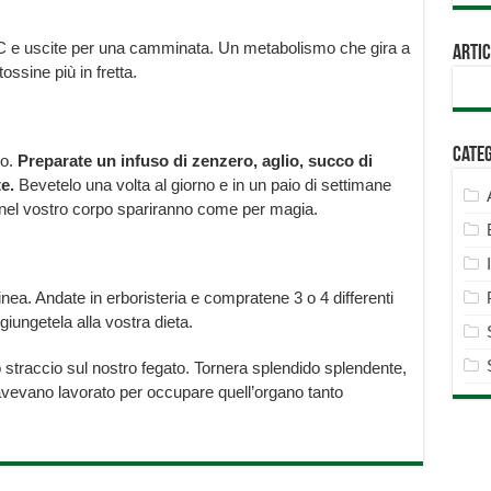
PC e uscite per una camminata. Un metabolismo che gira a
Artic
tossine più in fretta.
Cate
mo.
Preparate un infuso di zenzero, aglio, succo di
te.
Bevetelo una volta al giorno e in un paio di settimane
 nel vostro corpo spariranno come per magia.
linea. Andate in erboristeria e compratene 3 o 4 differenti
ggiungetela alla vostra dieta.
straccio sul nostro fegato. Tornera splendido splendente,
avevano lavorato per occupare quell’organo tanto