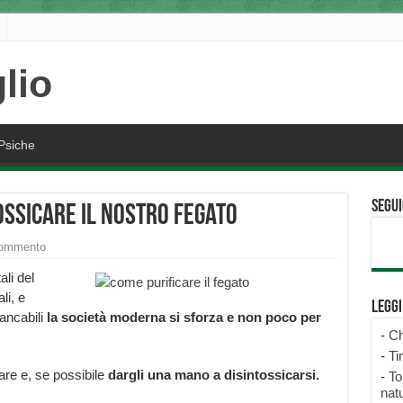
Psiche
Segui
ossicare il nostro fegato
commento
ali del
li, e
Legg
tancabili
la società moderna si sforza e non poco per
-
Ch
-
Ti
are e, se possibile
dargli una mano a disintossicarsi.
-
To
natu