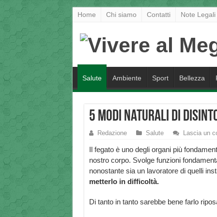
Home
Chi siamo
Contatti
Note Legali
Salute
Ambiente
Sport
Bellezza
5 modi naturali di disint
Redazione
Salute
Lascia un 
Il fegato è uno degli organi più fondament
nostro corpo. Svolge funzioni fondamenta
nonostante sia un lavoratore di quelli ins
metterlo in difficoltà.
Di tanto in tanto sarebbe bene farlo ripos