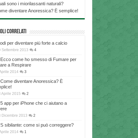
ali sono i miorilassanti naturali?
me diventare Anoressica? È semplice!
oli correlati
di per diventare più forte a calcio
 Settembre 2013
4
Ecco come ho smesso di Fumare per
nare a Respirare
Aprile 2014
3
Come diventare Anoressica? È
plice!
 Aprile 2015
2
5 app per iPhone che ci aiutano a
rere
8 Dicembre 2013
2
S sibilante: come si può correggere?
Aprile 2014
1