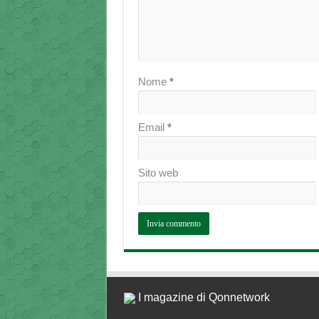
Nome
*
Email
*
Sito web
I magazine di Qonnetwork