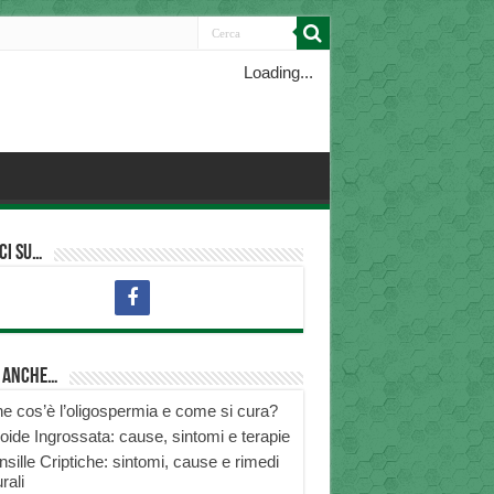
Loading...
ci su…
i anche…
e cos’è l’oligospermia e come si cura?
roide Ingrossata: cause, sintomi e terapie
nsille Criptiche: sintomi, cause e rimedi
rali