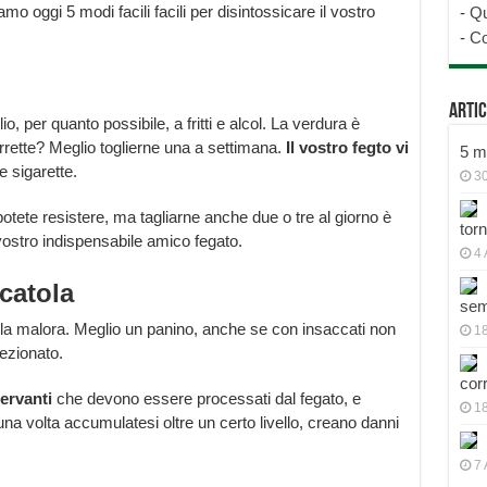
 oggi 5 modi facili facili per disintossicare il vostro
-
Qu
-
Co
Artic
o, per quanto possibile, a fritti e alcol. La verdura è
irrette? Meglio toglierne una a settimana.
Il vostro fegto vi
5 mo
e sigarette.
30
tete resistere, ma tagliarne anche due o tre al giorno è
tor
 vostro indispensabile amico fegato.
4 
catola
sem
alla malora. Meglio un panino, anche se con insaccati non
18
ezionato.
cor
servanti
che devono essere processati dal fegato, e
1
una volta accumulatesi oltre un certo livello, creano danni
7 