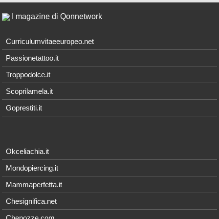
I magazine di Qonnetwork
Curriculumvitaeeuropeo.net
Passionetattoo.it
Troppodolce.it
Scoprilamela.it
Goprestiti.it
Okceliachia.it
Mondopiercing.it
Mammaperfetta.it
Chesignifica.net
Chenozze.com