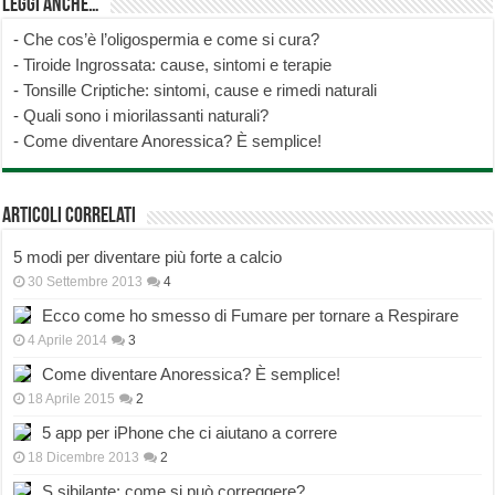
Leggi anche…
-
Che cos’è l’oligospermia e come si cura?
-
Tiroide Ingrossata: cause, sintomi e terapie
-
Tonsille Criptiche: sintomi, cause e rimedi naturali
-
Quali sono i miorilassanti naturali?
-
Come diventare Anoressica? È semplice!
Articoli correlati
5 modi per diventare più forte a calcio
30 Settembre 2013
4
Ecco come ho smesso di Fumare per tornare a Respirare
4 Aprile 2014
3
Come diventare Anoressica? È semplice!
18 Aprile 2015
2
5 app per iPhone che ci aiutano a correre
18 Dicembre 2013
2
S sibilante: come si può correggere?