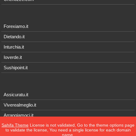
Forexiamo.it
Dietando.it
Inturchia.it
Ioverde.it
Sushipoint.it
Assicuratu.it
Viverealmeglio.it
Arrangiamoci.it
Sahifa Theme
License is not validated, Go to the theme options page
Tecnichef.it
to validate the license, You need a single license for each domain
name.