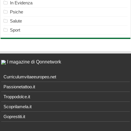
In Evidenza
Psiche
Salute
Sport
I magazine di Qonnetwork
Curriculumvitaeeuropeo.net
Passionetattoo.it
Troppodolce.it
Scoprilamela.it
Goprestiti.it