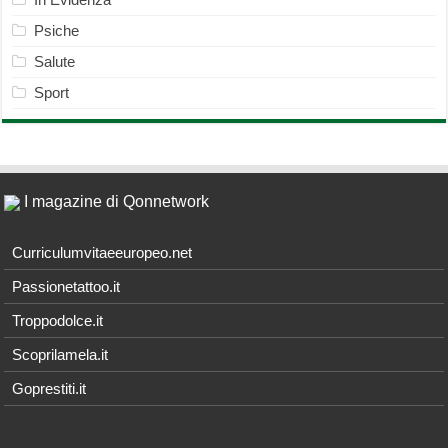
Psiche
Salute
Sport
I magazine di Qonnetwork
Curriculumvitaeeuropeo.net
Passionetattoo.it
Troppodolce.it
Scoprilamela.it
Goprestiti.it