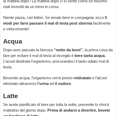
la mattina dopo? La mattina dopo ci si sente come se fossimo
stati investiti da un treno in corsa.
Niente paura, cari lettori. Se amate bere in compagnia, ecco
5
modi per farvi passare il mal di testa post sbornia
facilmente
e velocemente!
Acqua
Dopo aver passato la famosa
“notte da leoni”
, la prima cosa da
fare per evitare il mal di testa al risveglio è
bere tanta acqua.
L’acool disidrata l’organismo, procurandoci il tanto odiato mal di
testa.
Bevendo acqua, l’organismo verrà presto
reidratato
e l’alcool
eliminato attraverso
l’urina
ed
il sudore.
Latte
Se avete pianificato di bere per tutta la notte, prevenite lo shock
mattutino del giorno dopo.
Prima di andarvi a divertire, bevete
un bicchiere di latte.