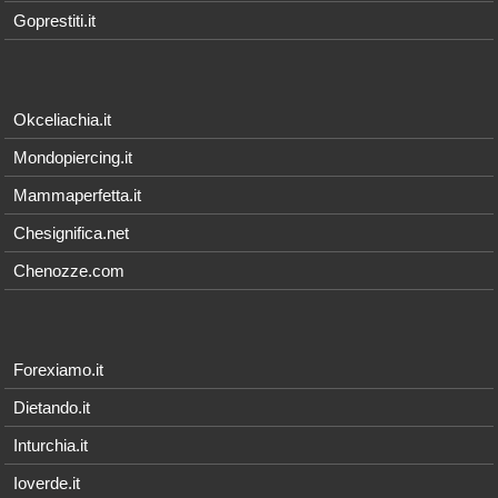
Goprestiti.it
Okceliachia.it
Mondopiercing.it
Mammaperfetta.it
Chesignifica.net
Chenozze.com
Forexiamo.it
Dietando.it
Inturchia.it
Ioverde.it