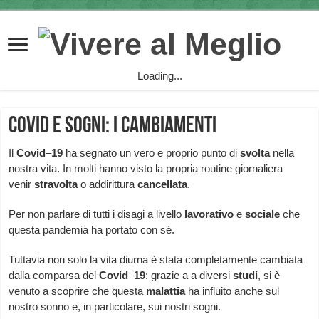
Loading...
Covid e sogni: i cambiamenti
Il
Covid
–
19
ha segnato un vero e proprio punto di
svolta
nella
nostra vita. In molti hanno visto la propria routine giornaliera
venir
stravolta
o addirittura
cancellata
.
Per non parlare di tutti i disagi a livello
lavorativo
e
sociale
che
questa pandemia ha portato con sé.
Tuttavia non solo la vita diurna è stata completamente cambiata
dalla comparsa del
Covid
–
19
: grazie a a diversi
studi
, si è
venuto a scoprire che questa
malattia
ha influito anche sul
nostro sonno e, in particolare, sui nostri sogni.