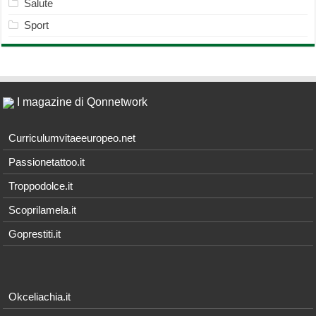
Salute
Sport
I magazine di Qonnetwork
Curriculumvitaeeuropeo.net
Passionetattoo.it
Troppodolce.it
Scoprilamela.it
Goprestiti.it
Okceliachia.it