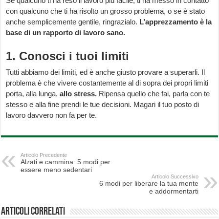
Se qualcuno ti ha reso il lavoro più facile, ti ha messo in contatto
con qualcuno che ti ha risolto un grosso problema, o se è stato
anche semplicemente gentile, ringrazialo.
L’apprezzamento è la
base di un rapporto di lavoro sano.
1. Conosci i tuoi limiti
Tutti abbiamo dei limiti, ed è anche giusto provare a superarli. Il
problema è che vivere costantemente al di sopra dei propri limiti
porta, alla lunga,
allo stress.
Ripensa quello che fai, parla con te
stesso e alla fine prendi le tue decisioni. Magari il tuo posto di
lavoro davvero non fa per te.
Articolo Precedente
Alzati e cammina: 5 modi per
essere meno sedentari
Articolo Successivo
6 modi per liberare la tua mente
e addormentarti
Articoli correlati