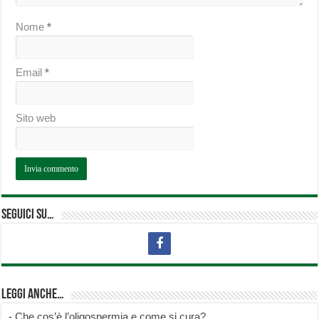
Nome
*
Email
*
Sito web
Seguici su…
Leggi anche…
-
Che cos’è l’oligospermia e come si cura?