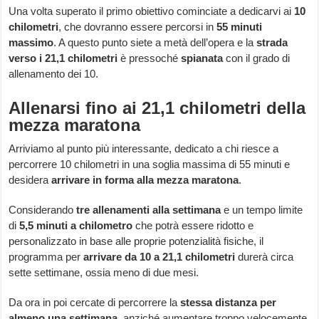
Una volta superato il primo obiettivo cominciate a dedicarvi ai
10
chilometri
, che dovranno essere percorsi in
55 minuti
massimo
. A questo punto siete a metà dell’opera e la
strada
verso i 21,1 chilometri
è pressoché
spianata
con il grado di
allenamento dei 10.
Allenarsi fino ai 21,1 chilometri della
mezza maratona
Arriviamo al punto più interessante, dedicato a chi riesce a
percorrere 10 chilometri in una soglia massima di 55 minuti e
desidera
arrivare in forma alla mezza maratona
.
Considerando
tre allenamenti alla settimana
e un tempo limite
di
5,5 minuti a chilometro
che potrà essere ridotto e
personalizzato in base alle proprie potenzialità fisiche, il
programma per
arrivare da 10 a 21,1 chilometri
durerà circa
sette settimane, ossia meno di due mesi.
Da ora in poi cercate di percorrere la
stessa distanza per
almeno una settimana
, anziché aumentare troppo velocemente.