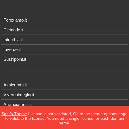
Forexiamo.it
Dietando.it
Inturchia.it
Ioverde.it
Sushipoint.it
Assicuratu.it
Viverealmeglio.it
Arrangiamoci.it
Sahifa Theme
License is not validated, Go to the theme options page
Tecnichef.it
to validate the license, You need a single license for each domain
name.