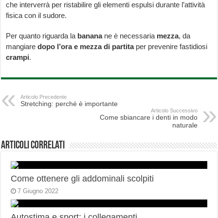
che interverrà per ristabilire gli elementi espulsi durante l’attività
fisica con il sudore.
Per quanto riguarda la
banana
ne è necessaria
mezza
, da
mangiare
dopo l’ora e mezza di partita
per prevenire fastidiosi
crampi
.
Articolo Precedente
Stretching: perché è importante
Articolo Successivo
Come sbiancare i denti in modo
naturale
Articoli correlati
Come ottenere gli addominali scolpiti
7 Giugno 2022
Autostima e sport: i collegamenti