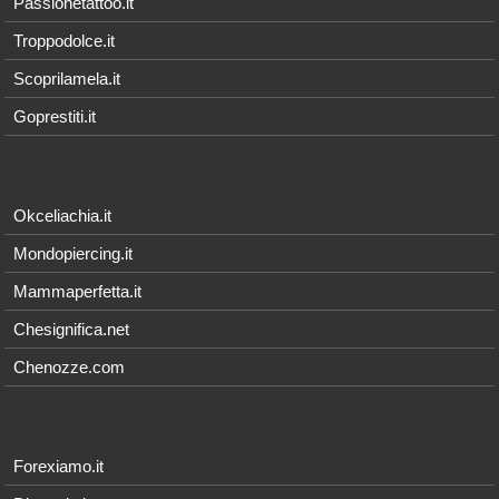
Passionetattoo.it
Troppodolce.it
Scoprilamela.it
Goprestiti.it
Okceliachia.it
Mondopiercing.it
Mammaperfetta.it
Chesignifica.net
Chenozze.com
Forexiamo.it