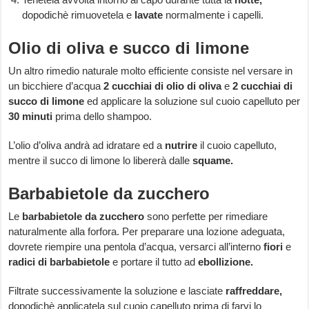
dopodichè rimuovetela e
lavate
normalmente i capelli.
Olio di oliva e succo di limone
Un altro rimedio naturale molto efficiente consiste nel versare in
un bicchiere d’acqua
2 cucchiai di olio di oliva
e
2 cucchiai di
succo di limone
ed applicare la soluzione sul cuoio capelluto per
30 minuti
prima dello shampoo.
L’olio d’oliva andrà ad idratare ed a
nutrire
il cuoio capelluto,
mentre il succo di limone lo libererà dalle
squame.
Barbabietole da zucchero
Le
barbabietole da zucchero
sono perfette per rimediare
naturalmente alla forfora. Per preparare una lozione adeguata,
dovrete riempire una pentola d’acqua, versarci all’interno
fiori
e
radici di barbabietole
e portare il tutto ad
ebollizione.
Filtrate successivamente la soluzione e lasciate
raffreddare,
dopodichè applicatela sul cuoio capelluto prima di farvi lo