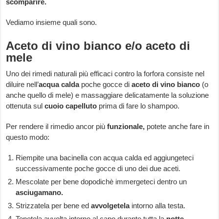
scomparire.
Vediamo insieme quali sono.
Aceto di vino bianco e/o aceto di
mele
Uno dei rimedi naturali più efficaci contro la forfora consiste nel
diluire nell’
acqua calda
poche gocce di
aceto di vino bianco
(o
anche quello di mele) e massaggiare delicatamente la soluzione
ottenuta sul
cuoio capelluto
prima di fare lo shampoo.
Per rendere il rimedio ancor più
funzionale,
potete anche fare in
questo modo:
Riempite una bacinella con acqua calda ed aggiungeteci
successivamente poche gocce di uno dei due aceti.
Mescolate per bene dopodichè immergeteci dentro un
asciugamano.
Strizzatela per bene ed
avvolgetela
intorno alla testa.
Tenetela avvolta intorno al capo durante tutta la
notte,