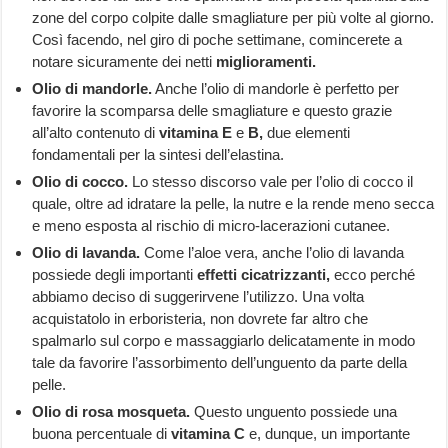
zone del corpo colpite dalle smagliature per più volte al giorno.
Così facendo, nel giro di poche settimane, comincerete a
notare sicuramente dei netti
miglioramenti.
Olio di mandorle.
Anche l’olio di mandorle è perfetto per
favorire la scomparsa delle smagliature e questo grazie
all’alto contenuto di
vitamina E
e
B,
due elementi
fondamentali per la sintesi dell’elastina.
Olio di cocco.
Lo stesso discorso vale per l’olio di cocco il
quale, oltre ad idratare la pelle, la nutre e la rende meno secca
e meno esposta al rischio di micro-lacerazioni cutanee.
Olio di lavanda.
Come l’aloe vera, anche l’olio di lavanda
possiede degli importanti
effetti cicatrizzanti,
ecco perché
abbiamo deciso di suggerirvene l’utilizzo. Una volta
acquistatolo in erboristeria, non dovrete far altro che
spalmarlo sul corpo e massaggiarlo delicatamente in modo
tale da favorire l’assorbimento dell’unguento da parte della
pelle.
Olio di rosa mosqueta.
Questo unguento possiede una
buona percentuale di
vitamina C
e, dunque, un importante