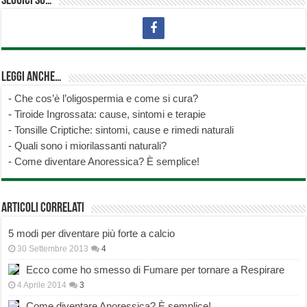
Seguici su…
Leggi anche…
-
Che cos’è l’oligospermia e come si cura?
-
Tiroide Ingrossata: cause, sintomi e terapie
-
Tonsille Criptiche: sintomi, cause e rimedi naturali
-
Quali sono i miorilassanti naturali?
-
Come diventare Anoressica? È semplice!
Articoli correlati
5 modi per diventare più forte a calcio
30 Settembre 2013
4
Ecco come ho smesso di Fumare per tornare a Respirare
4 Aprile 2014
3
Come diventare Anoressica? È semplice!