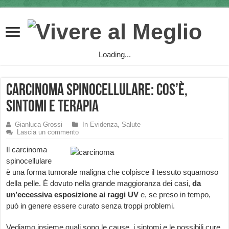
Loading...
Carcinoma Spinocellulare: cos’è,
sintomi e terapia
Gianluca Grossi
In Evidenza
,
Salute
Lascia un commento
Il carcinoma
spinocellulare
è una forma tumorale maligna che colpisce il tessuto squamoso
della pelle. È dovuto nella grande maggioranza dei casi,
da
un’eccessiva esposizione ai raggi UV
e, se preso in tempo,
può in genere essere curato senza troppi problemi.
Vediamo insieme quali sono le cause, i sintomi e le possibili cure.