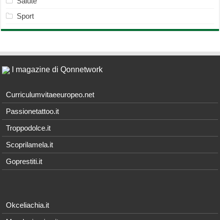
Salute
Sport
I magazine di Qonnetwork
Curriculumvitaeeuropeo.net
Passionetattoo.it
Troppodolce.it
Scoprilamela.it
Goprestiti.it
Okceliachia.it