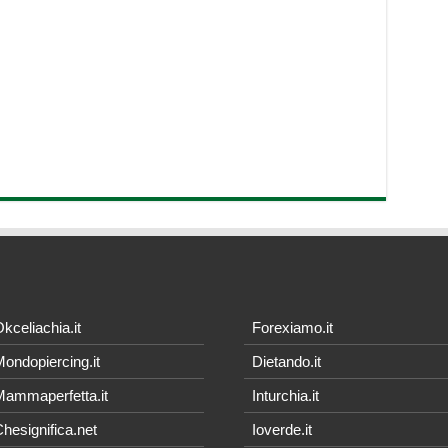
kceliachia.it
Forexiamo.it
ondopiercing.it
Dietando.it
ammaperfetta.it
Inturchia.it
hesignifica.net
Ioverde.it