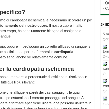
-
Qu
-
Co
specifico?
iamo di cardiopatia ischemica, è necessario ricorrere un po’
Artic
ionamento del nostro cuore.
Il nostro cuore infatti,
 nostro corpo, ha assolutamente bisogno di ossigeno e
5 mo
 sangue.
30
brio, oppure impediscono un corretto afflusso di sangue, si
tor
he poi finiscono per trasformarsi in
cardiopatia
tosto serio, anche se relativamente comune.
4 
r la cardiopatia ischemica
sem
18
sono aumentare la percentuale di esiti che si risolvono in
tti quelli più rilevanti:
cor
1
ione che affligge le pareti dei vasi sanguigni, le quali
roppo ostacolano il corretto passaggio del sangue. A
ndare a formare specifiche ulcere, che possono risultare in
7 
nto di lesione. L’aterosclerosi è ad ogni modo una delle