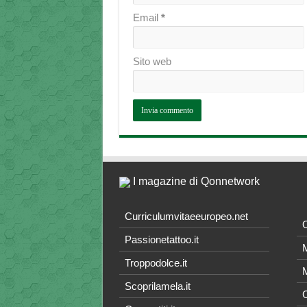
Email
*
Sito web
I magazine di Qonnetwork
Curriculumvitaeeuropeo.net
O
Passionetattoo.it
M
Troppodolce.it
M
Scoprilamela.it
C