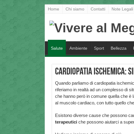
Home
Chi siamo
Contatti
Note Legali
Salute
Ambiente
Sport
Bellezza
Cardiopatia Ischemica: s
Quando parliamo di cardiopatia ischemic
riferiamo in realtà ad un complesso di sit
che hanno però in comune quella che è l
al muscolo cardiaco, con tutto quello ch
Esistono diverse cause che possono cau
terapeutici
che possono aiutarci a supera