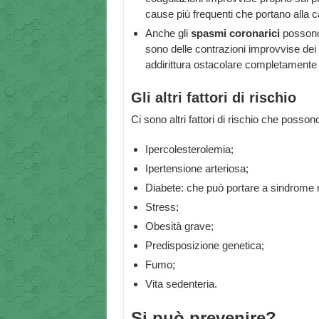
cause più frequenti che portano alla c
Anche gli
spasmi
coronarici
possono 
sono delle contrazioni improvvise dei m
addirittura ostacolare completamente l
Gli altri fattori di rischio
Ci sono altri fattori di rischio che posso
Ipercolesterolemia;
Ipertensione arteriosa;
Diabete: che può portare a sindrome 
Stress;
Obesità grave;
Predisposizione genetica;
Fumo;
Vita sedenteria.
Si può prevenire?