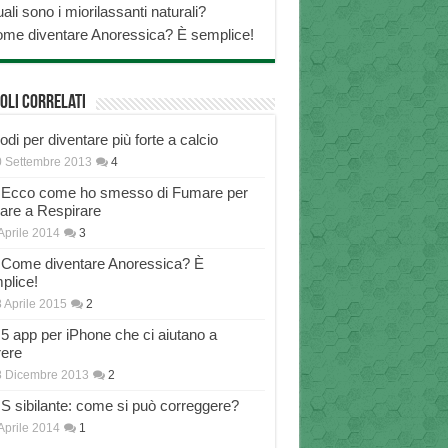
ali sono i miorilassanti naturali?
me diventare Anoressica? È semplice!
oli correlati
di per diventare più forte a calcio
 Settembre 2013
4
Ecco come ho smesso di Fumare per
nare a Respirare
Aprile 2014
3
Come diventare Anoressica? È
plice!
 Aprile 2015
2
5 app per iPhone che ci aiutano a
rere
8 Dicembre 2013
2
S sibilante: come si può correggere?
Aprile 2014
1