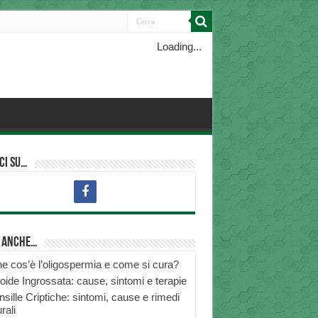
Loading...
ci su…
i anche…
e cos’è l’oligospermia e come si cura?
roide Ingrossata: cause, sintomi e terapie
nsille Criptiche: sintomi, cause e rimedi
rali