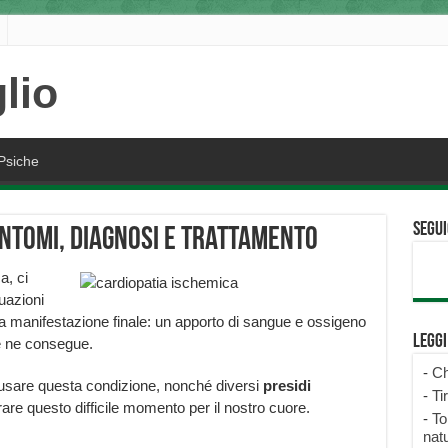
Psiche
Segui
intomi, diagnosi e trattamento
a, ci
uazioni
a manifestazione finale: un apporto di sangue e ossigeno
Legg
e ne consegue.
-
Ch
sare questa condizione, nonché diversi
presidi
-
Ti
re questo difficile momento per il nostro cuore.
-
To
natu