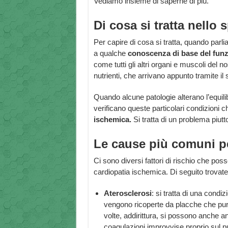
Vediamo insieme di saperne di più.
Di cosa si tratta nello 
Per capire di cosa si tratta, quando parl
a qualche
conoscenza di base del funz
come tutti gli altri organi e muscoli del
nutrienti, che arrivano appunto tramite il
Quando alcune patologie alterano l’equili
verificano queste particolari condizioni c
ischemica.
Si tratta di un problema piut
Le cause più comuni pe
Ci sono diversi fattori di rischio che pos
cardiopatia ischemica. Di seguito trovate tu
Aterosclerosi
: si tratta di una condiz
vengono ricoperte da placche che purt
volte, addirittura, si possono anche a
coagulazioni improvvise proprio sul pu