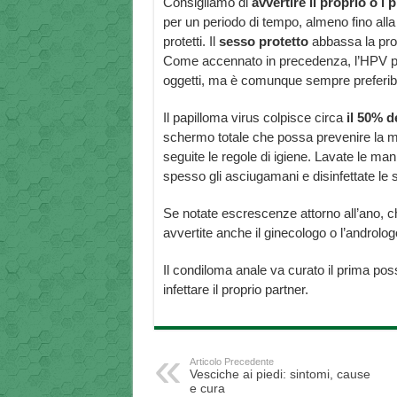
Consigliamo di
avvertire il proprio o i 
per un periodo di tempo, almeno fino alla f
protetti. Il
sesso protetto
abbassa la prob
Come accennato in precedenza, l’HPV può
oggetti, ma è comunque sempre preferibil
Il papilloma virus colpisce circa
il 50% d
schermo totale che possa prevenire la mal
seguite le regole di igiene. Lavate le man
spesso gli asciugamani e disinfettate le s
Se notate escrescenze attorno all’ano, c
avvertite anche il ginecologo o l’androlog
Il condiloma anale va curato il prima possib
infettare il proprio partner.
Articolo Precedente
Vesciche ai piedi: sintomi, cause
e cura