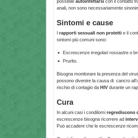
possibile
autoinfettarsi
con il contatto tr
anali, non sono necessariamente sinonimo
Sintomi e cause
I
rapporti sessuali non protetti
e il con
sintomi più comuni sono:
Escrescenze irregolari rossastre o bru
Prurito.
Bisogna monitorare la presenza del virus
possono divenire la causa di cancro all’ut
rischio di contagio da
HIV
durante un rapp
Cura
In alcuni casi i condilomi
regrediscono d
escrescenze bisogna ricorrere ad
interv
Può accadere che le escrescenze ricom