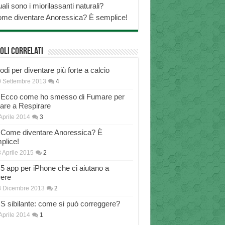
ali sono i miorilassanti naturali?
me diventare Anoressica? È semplice!
oli correlati
di per diventare più forte a calcio
 Settembre 2013
4
Ecco come ho smesso di Fumare per
nare a Respirare
Aprile 2014
3
Come diventare Anoressica? È
plice!
 Aprile 2015
2
5 app per iPhone che ci aiutano a
rere
8 Dicembre 2013
2
S sibilante: come si può correggere?
Aprile 2014
1