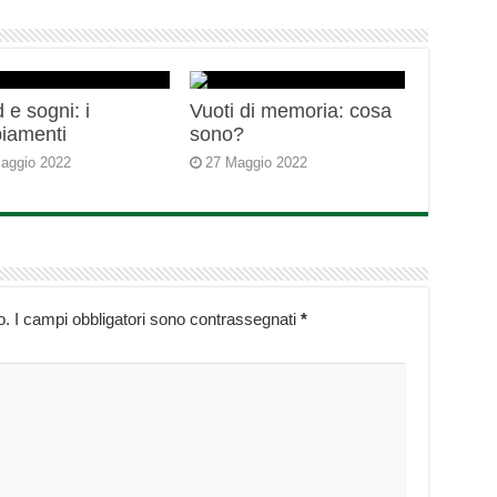
 e sogni: i
Vuoti di memoria: cosa
iamenti
sono?
aggio 2022
27 Maggio 2022
o.
I campi obbligatori sono contrassegnati
*