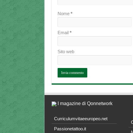
Nome
*
Email
*
Sito web
I magazine di Qonnetwork
Curriculumvitaeeuropeo.net
O
Passionetattoo.it
M