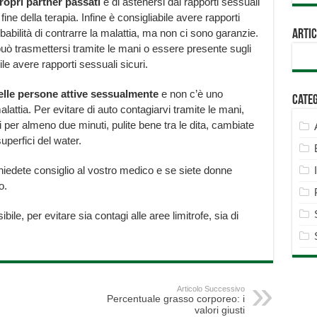
propri partner passati
e di astenersi dai rapporti sessuali
ine della terapia. Infine è consigliabile avere rapporti
abilità di contrarre la malattia, ma non ci sono garanzie.
Artic
 trasmettersi tramite le mani o essere presente sugli
e avere rapporti sessuali sicuri.
elle persone attive sessualmente
e non c’è uno
Cate
attia. Per evitare di auto contagiarvi tramite le mani,
i per almeno due minuti, pulite bene tra le dita, cambiate
uperfici del water.
hiedete consiglio al vostro medico e se siete donne
o.
ile, per evitare sia contagi alle aree limitrofe, sia di
Articolo Successivo
Percentuale grasso corporeo: i
valori giusti