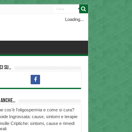
Loading...
ci su…
i anche…
e cos’è l’oligospermia e come si cura?
roide Ingrossata: cause, sintomi e terapie
nsille Criptiche: sintomi, cause e rimedi
rali