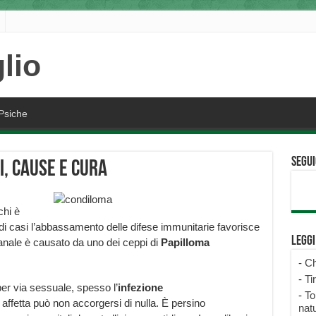
Psiche
Segui
, cause e cura
chi è
i casi l’abbassamento delle difese immunitarie favorisce
Legg
 anale è causato da uno dei ceppi di
Papilloma
-
Ch
-
Ti
per via sessuale, spesso l’
infezione
-
To
fetta può non accorgersi di nulla. È persino
natu