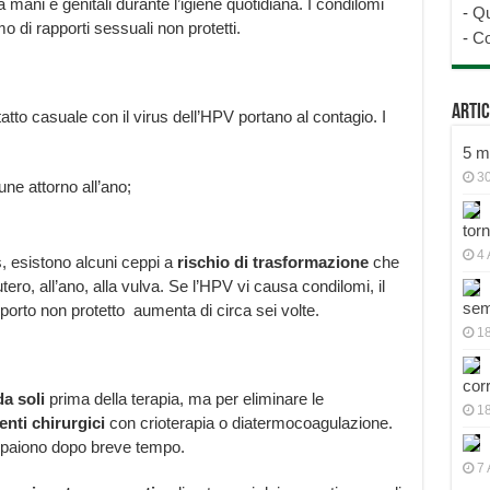
a mani e genitali durante l’igiene quotidiana. I condilomi
-
Qu
 di rapporti sessuali non protetti.
-
Co
Artic
tatto casuale con il virus dell’HPV portano al contagio. I
5 mo
30
ne attorno all’ano;
tor
4 
, esistono alcuni ceppi a
rischio di trasformazione
che
ero, all’ano, alla vulva. Se l’HPV vi causa condilomi, il
sem
orto non protetto aumenta di circa sei volte.
18
cor
a soli
prima della terapia, ma per eliminare le
1
enti chirurgici
con crioterapia o diatermocoagulazione.
paiono dopo breve tempo.
7 