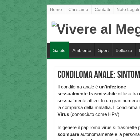
Home
Chi siamo
Contatti
Note Legali
Salute
Ambiente
Sport
Bellezza
Condiloma anale: sintomi
Il condiloma anale è
un’infezione
sessualmente trasmissibile
diffusa tra 
sessualmente attivo. In un gran numero d
la comparsa della malattia. Il condiloma
Virus
(conosciuto come HPV).
In genere il papilloma virus si trasmette 
scompare
autonomamente e la persona af