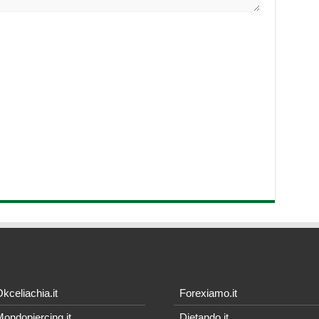
kceliachia.it
Forexiamo.it
ondopiercing.it
Dietando.it