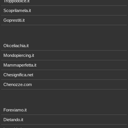
Troppodolce.it
Scoprilamela.it
Goprestiti.it
Okceliachia.it
Mondopiercing.it
Mammaperfetta.it
Chesignifica.net
Chenozze.com
Forexiamo.it
Dietando.it