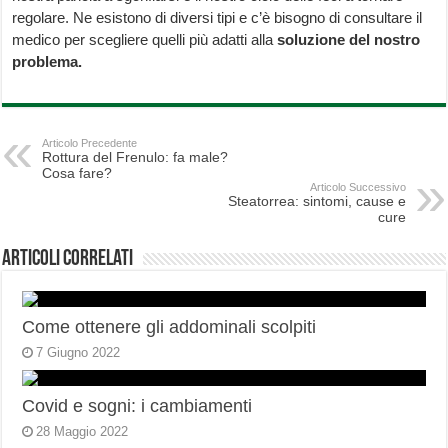
regolare. Ne esistono di diversi tipi e c’è bisogno di consultare il
medico per scegliere quelli più adatti alla
soluzione
del nostro
problema.
Articolo Precedente
Rottura del Frenulo: fa male?
Cosa fare?
Articolo Successivo
Steatorrea: sintomi, cause e
cure
Articoli correlati
Come ottenere gli addominali scolpiti
7 Giugno 2022
Covid e sogni: i cambiamenti
28 Maggio 2022