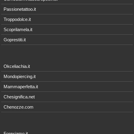
Passionetattoo.it
Troppodolce.it
Scoprilamela.it
Goprestiti.it
Okceliachia.it
Mondopiercing.it
Mammaperfetta.it
Chesignifica.net
Chenozze.com
Forexiamo.it