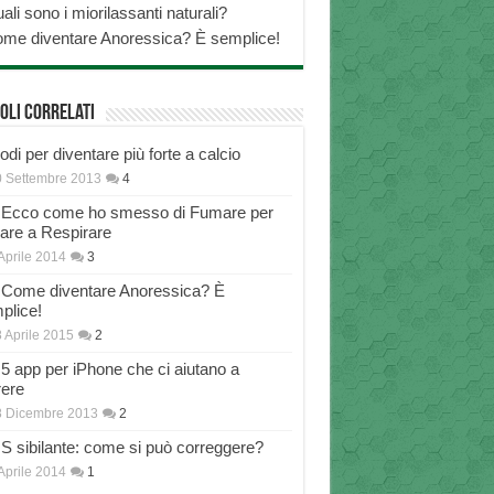
ali sono i miorilassanti naturali?
me diventare Anoressica? È semplice!
oli correlati
di per diventare più forte a calcio
 Settembre 2013
4
Ecco come ho smesso di Fumare per
nare a Respirare
Aprile 2014
3
Come diventare Anoressica? È
plice!
 Aprile 2015
2
5 app per iPhone che ci aiutano a
rere
8 Dicembre 2013
2
S sibilante: come si può correggere?
Aprile 2014
1