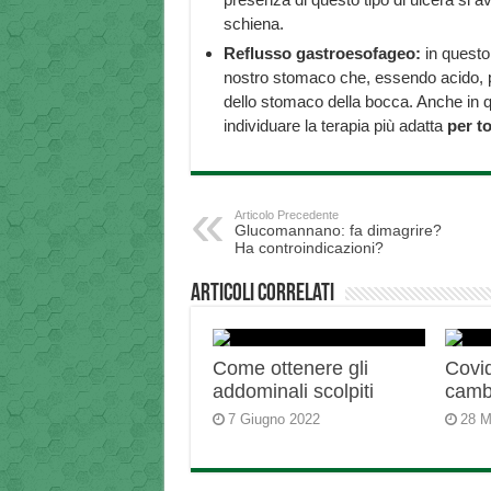
schiena.
Reflusso gastroesofageo:
in questo 
nostro stomaco che, essendo acido, 
dello stomaco della bocca. Anche in q
individuare la terapia più adatta
per to
Articolo Precedente
Glucomannano: fa dimagrire?
Ha controindicazioni?
Articoli correlati
Come ottenere gli
Covid
addominali scolpiti
camb
7 Giugno 2022
28 M