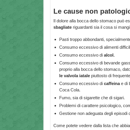
Le cause non patologi
Il dolore alla bocca dello stomaco può e
sbagliate
riguardanti sia il cosa si mang
Pasti troppo abbondanti, specialmente
Consumo eccessivo di alimenti difficili d
Consumo eccessivo di
alcol.
Consumo eccessivo di bevande gassat
proprio alla bocca dello stomaco, dato 
le valvola iatale
piuttosto di frequente
Consumo eccessivo di
caffeina
e di 
Coca Cola.
Fumo, sia di sigarette che di sigari.
Problemi di carattere psicologico, co
Gestione non adeguata degli episodi 
Come potete vedere dalla lista che abbi