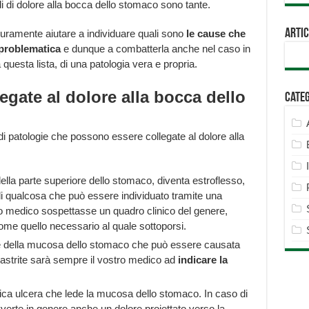
 di dolore alla bocca dello stomaco sono tante.
Artic
curamente aiutare a individuare quali sono
le cause che
 problematica
e dunque a combatterla anche nel caso in
a questa lista, di una patologia vera e propria.
legate al dolore alla bocca dello
Cate
 patologie che possono essere collegate al dolore alla
 della parte superiore dello stomaco, diventa estroflesso,
di qualcosa che può essere individuato tramite una
tro medico sospettasse un quadro clinico del genere,
me quello necessario al quale sottoporsi.
ne della mucosa dello stomaco che può essere causata
gastrite sarà sempre il vostro medico ad
indicare la
ifica ulcera che lede la mucosa dello stomaco. In caso di
vverte in genere anche un dolore proiettato verso la