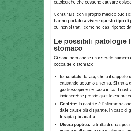
patologiche che possono causare episodi
Consultarsi con il proprio medico può si
hanno portato a vivere questo tipo di
cui non si tratti, come nei casi riportati d
Le possibili patologie 
stomaco
Ci sono però anche un discreto numero di
bocca dello stomaco:
Erna iatale:
lo iato, che è il cappello
causando appunto un’ernia. Si tratta 
gastroscopia e nel caso in cui il nos
indicherebbe proprio questo esame co
Gastrite:
la gastrite è l’infiammazio
dalle cause più disparate. In caso di 
terapia più adatta
.
Ulcera peptica:
si tratta di una spec
presenza di questo tipo di ulcera si a