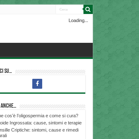
Loading...
ci su…
i anche…
e cos’è l’oligospermia e come si cura?
roide Ingrossata: cause, sintomi e terapie
nsille Criptiche: sintomi, cause e rimedi
rali