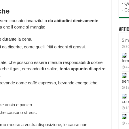
-
Qu
che
-
Co
ssere causato innanzitutto
da abitudini decisamente
ia che il come si mangia:
Artic
 durante la cena.
5 mo
a digerire, come quelli fritti o ricchi di grassi.
30
tor
e, che possono essere ritenute responsabili di dolore
4 
che il gas, cercando di risalire,
tenta appunto di aprire
.
sem
bevande come caffè espresso, bevande energetiche,
18
cor
me ansia e panico.
1
che causano stress.
7 
amo messo a vostra disposizione, le cause non