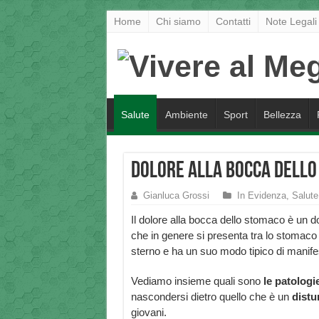
Home
Chi siamo
Contatti
Note Legali
Salute
Ambiente
Sport
Bellezza
Dolore alla Bocca dello
Gianluca Grossi
In Evidenza
,
Salute
Il dolore alla bocca dello stomaco è un d
che in genere si presenta tra lo stomaco 
sterno e ha un suo modo tipico di manifes
Vediamo insieme quali sono
le patologi
nascondersi dietro quello che è un
dist
giovani.