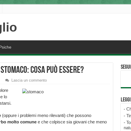
Psiche
Segui
 Stomaco: cosa può essere?
Lascia un commento
olore
e lo
Legg
tarsi.
-
Ch
e
(oppure i problemi meno rilevanti) che possono
-
Ti
urbo molto comune
e che colpisce sia giovani che meno
-
To
natu