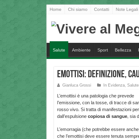
Home
Chi siamo
Contatti
Note Legali
Salute
Ambiente
Sport
Bellezza
Emottisi: definizione, ca
Gianluca Grossi
In Evidenza
,
Salute
L’emottisi è una patologia che prevede
l’emissione, con la tosse, di tracce di s
rosso vivo. Si tratta di manifestazioni p
dall’espulsione
copiosa di sangue
, sia 
L’emorragia (che potrebbe essere anche l
che l’emottisi deve essere tenuta sempre 