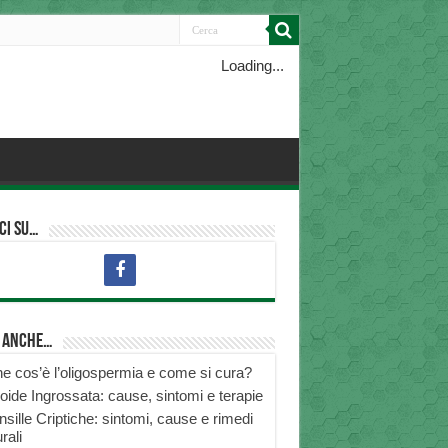
Loading...
ci su…
i anche…
e cos’è l’oligospermia e come si cura?
roide Ingrossata: cause, sintomi e terapie
nsille Criptiche: sintomi, cause e rimedi
rali