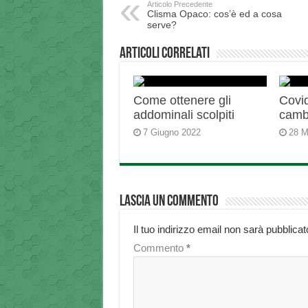
Articolo Precedente
Clisma Opaco: cos’è ed a cosa
serve?
Articoli correlati
Come ottenere gli
Covid
addominali scolpiti
camb
7 Giugno 2022
28 M
Lascia un commento
Il tuo indirizzo email non sarà pubblicat
Commento
*