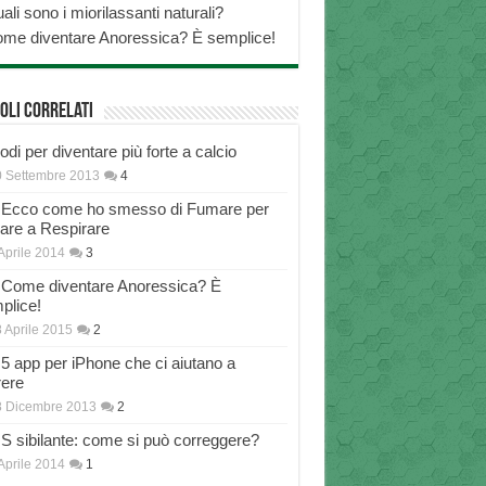
ali sono i miorilassanti naturali?
me diventare Anoressica? È semplice!
oli correlati
di per diventare più forte a calcio
 Settembre 2013
4
Ecco come ho smesso di Fumare per
nare a Respirare
Aprile 2014
3
Come diventare Anoressica? È
plice!
 Aprile 2015
2
5 app per iPhone che ci aiutano a
rere
8 Dicembre 2013
2
S sibilante: come si può correggere?
Aprile 2014
1