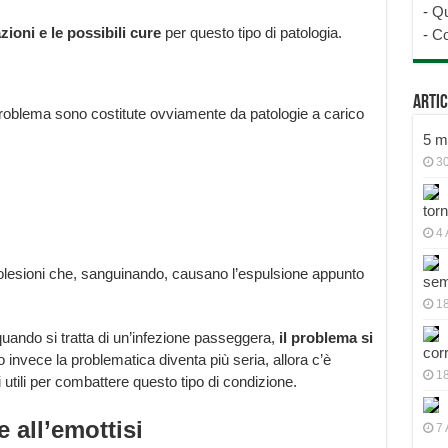
-
Qu
ioni e le possibili cure
per questo tipo di patologia.
-
Co
Artic
roblema sono costitute ovviamente da patologie a carico
5 mo
30
tor
4 
lesioni che, sanguinando, causano l’espulsione appunto
sem
18
uando si tratta di un’infezione passeggera,
il problema si
cor
invece la problematica diventa più seria, allora c’è
1
ci utili per combattere questo tipo di condizione.
 all’emottisi
7 