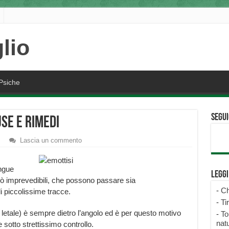
Psiche
Segui
use e rimedi
Lascia un commento
angue
Legg
erò imprevedibili, che possono passare sia
-
Ch
di piccolissime tracce.
-
Ti
etale) è sempre dietro l’angolo ed è per questo motivo
-
To
natu
sotto strettissimo controllo.