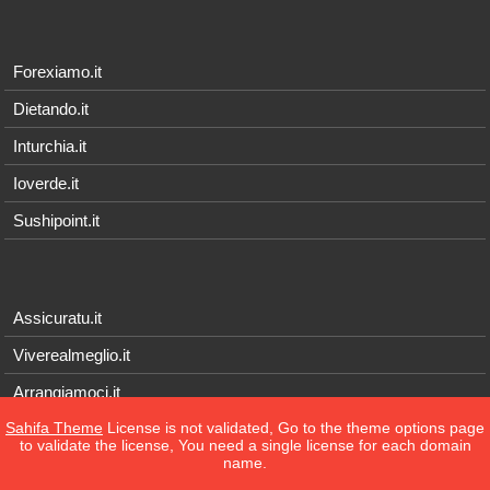
Forexiamo.it
Dietando.it
Inturchia.it
Ioverde.it
Sushipoint.it
Assicuratu.it
Viverealmeglio.it
Arrangiamoci.it
Sahifa Theme
License is not validated, Go to the theme options page
Tecnichef.it
to validate the license, You need a single license for each domain
name.