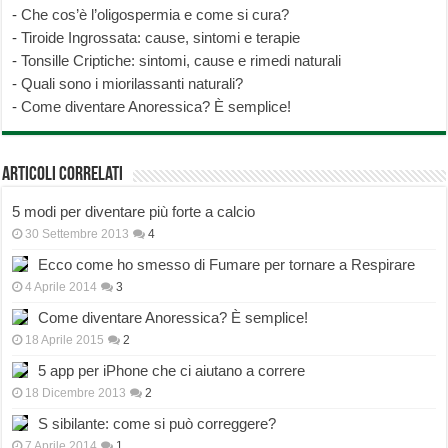
-
Che cos’è l’oligospermia e come si cura?
-
Tiroide Ingrossata: cause, sintomi e terapie
-
Tonsille Criptiche: sintomi, cause e rimedi naturali
-
Quali sono i miorilassanti naturali?
-
Come diventare Anoressica? È semplice!
Articoli correlati
5 modi per diventare più forte a calcio
30 Settembre 2013
4
Ecco come ho smesso di Fumare per tornare a Respirare
4 Aprile 2014
3
Come diventare Anoressica? È semplice!
18 Aprile 2015
2
5 app per iPhone che ci aiutano a correre
18 Dicembre 2013
2
S sibilante: come si può correggere?
7 Aprile 2014
1